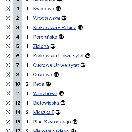
1
1
Kwiatowa
2
1
Wrocławska
3
1
Krakowska – Rubież
4
1
Poronińska
5
1
Zielona
6
1
Krakowska Uniwersytet
7
1
Cukrowa Uniwersytet
8
1
Cukrowa
10
2
Reda
11
1
Wierzbowa
12
1
Białowieska
14
2
Mieszka I
15
1
Plac Szyrockiego
17
2
Mierosławskiego