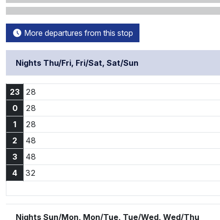
More departures from this stop
Nights Thu/Fri, Fri/Sat, Sat/Sun
23:28
23
28
0:28
0
28
1:28
1
28
2:48
2
48
3:48
3
48
4:32
4
32
Nights Sun/Mon, Mon/Tue, Tue/Wed, Wed/Thu