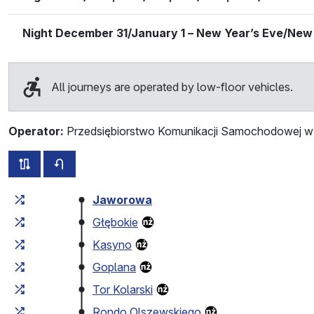
Night December 31/January 1 – New Year’s Eve/New
All journeys are operated by low-floor vehicles.
Operator:
Przedsiębiorstwo Komunikacji Samochodowej w 
all routes of this line
timetable for the opposite direction
Cumulative travel time
Travel time between stops
Jaworowa
Głębokie
Kasyno
Goplana
Tor Kolarski
Rondo Olszewskiego