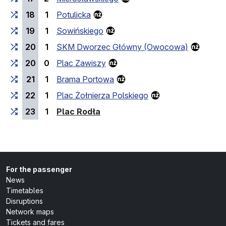
18
1
Potulicka
19
1
Sowińskiego
20
1
SKM Dworzec Główny (Owocowa)
20
0
Plac Zawiszy
21
1
Brama Portowa
22
1
Plac Żołnierza Polskiego
(last stop)
23
1
Plac Rodła
For the passenger
News
Timetables
Disruptions
Network maps
Tickets and fares