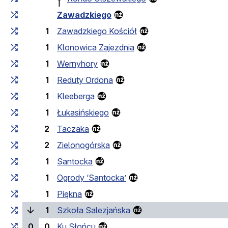
Zawadzkiego
1
Zawadzkiego Kościół
1
Klonowica Zajezdnia
1
Wernyhory
1
Reduty Ordona
1
Kleeberga
1
Łukasińskiego
2
Taczaka
2
Zielonogórska
1
Santocka
1
Ogrody ‘Santocka’
1
Piękna
(current stop)
1
Szkoła Salezjańska
0
0
Ku Słońcu