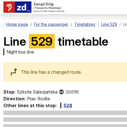
go to page content
Home page
For the passenger
Timetables
Line 529
Li
Line
529
timetable
Night bus line
This line has a changed route.
Stop:
Szkoła Salezjańska
(205
11
)
Direction:
Plac Rodła
Other lines at this stop:
528