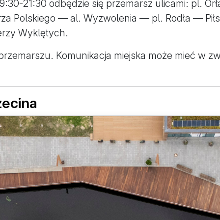
 19:30-21:30 odbędzie się przemarsz ulicami: pl. O
za Polskiego — al. Wyzwolenia — pl. Rodła — Piłs
erzy Wyklętych.
rzemarszu. Komunikacja miejska może mieć w zwi
zecina