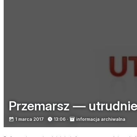
Przemarsz — utrudnie
opublikowano:
1 marca 2017
13:06
·
informacja archiwalna