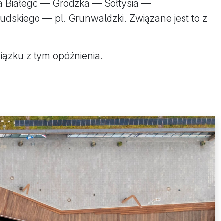
rła Białego — Grodzka — Sołtysia —
udskiego — pl. Grunwaldzki. Związane jest to z
ązku z tym opóźnienia.