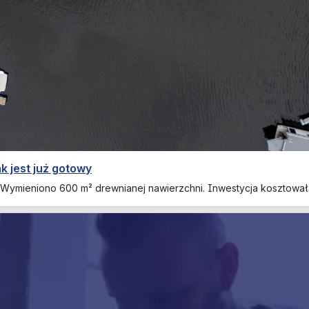
k jest już gotowy
 Wymieniono 600 m² drewnianej nawierzchni. Inwestycja kosztowała