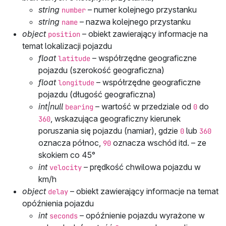
string
– numer kolejnego przystanku
number
string
– nazwa kolejnego przystanku
name
object
– obiekt zawierający informacje na
position
temat lokalizacji pojazdu
float
– współrzędne geograficzne
latitude
pojazdu (szerokość geograficzna)
float
– współrzędne geograficzne
longitude
pojazdu (długość geograficzna)
int|null
– wartość w przedziale od
do
bearing
0
, wskazująca geograficzny kierunek
360
poruszania się pojazdu (namiar), gdzie
lub
0
360
oznacza północ,
oznacza wschód itd. – ze
90
skokiem co 45°
int
– prędkość chwilowa pojazdu w
velocity
km/h
object
– obiekt zawierający informacje na temat
delay
opóźnienia pojazdu
int
– opóźnienie pojazdu wyrażone w
seconds