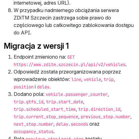
internetowej, adres URL).
W przypadku nadmiernego obciążania serwera
ZDiTM Szczecin zastrzega sobie prawo do
częściowego lub całkowitego zablokowania dostępu
do API.
Migracja z wersji 1
Endpoint zmieniono na:
GET
.
https://www.zditm.szczecin.pl/api/v2/vehicles
Odpowiedź została przeorganizowana poprzez
wprowadzenie obiektów:
,
,
,
line
vehicle
trip
i
.
position
delay
Dodano pola:
,
vehicle.passenger_counter
,
,
trip.gtfs_id
trip.start_date
,
,
trip.scheduled_start_time
trip.direction_id
,
,
trip.current_stop_sequence
previous_stop.number
,
oraz
next_stop.number
delay.seconds
.
occupancy_status
Pola
i
zostały