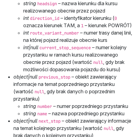
string
– nazwa kierunku dla kursu
headsign
realizowanego obecnie przez pojazd
int
– identyfikator kierunku (
direction_id
0
oznacza kierunek TAM, a
– kierunek POWRÓT)
1
int
– numer trasy danej linii,
route_variant_number
na której pojazd realizuje obecnie kurs
int|null
– numer kolejny
current_stop_sequence
przystanku w ramach kursu realizowanego
obecnie przez pojazd (wartość
, gdy brak
null
możliwości dopasowania pojazdu do kursu)
object|null
– obiekt zawierający
previous_stop
informacje na temat poprzedniego przystanku
(wartość
, gdy brak danych o poprzednim
null
przystanku)
string
– numer poprzedniego przystanku
number
string
– nazwa poprzedniego przystanku
name
object|null
– obiekt zawierający informacje
next_stop
na temat kolejnego przystanku (wartość
, gdy
null
brak danych o kolejnym przystanku)