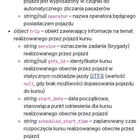
pojazd jest wyposażony w czujniki do
automatycznego zliczania pasażerów
string|null
– nazwa operatora będącego
operator
posiadaczem pojazdu
object
– obiekt zawierający informacje na temat
trip
realizowanego przez pojazd kursu
string
– oznaczenie zadania (brygady)
service
realizowanego przez pojazd
string|null
– identyfikator kursu
gtfs_id
realizowanego obecnie przez pojazd w
statycznym rozkładzie jazdy
GTFS
(wartość
, gdy brak możliwości dopasowania pojazdu
null
do kursu)
string
– data początkowa,
start_date
stanowiąca punkt odniesienia dla kursu
realizowanego obecnie przez pojazd
string
– zaplanowany czas
scheduled_start_time
rozpoczęcia kursu realizowanego obecnie przez
pojazd