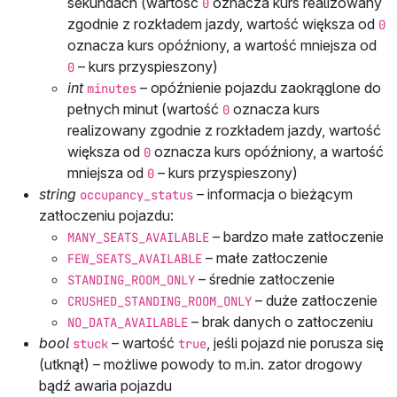
sekundach (wartość
oznacza kurs realizowany
0
zgodnie z rozkładem jazdy, wartość większa od
0
oznacza kurs opóźniony, a wartość mniejsza od
– kurs przyspieszony)
0
int
– opóźnienie pojazdu zaokrąglone do
minutes
pełnych minut (wartość
oznacza kurs
0
realizowany zgodnie z rozkładem jazdy, wartość
większa od
oznacza kurs opóźniony, a wartość
0
mniejsza od
– kurs przyspieszony)
0
string
– informacja o bieżącym
occupancy_status
zatłoczeniu pojazdu:
– bardzo małe zatłoczenie
MANY_SEATS_AVAILABLE
– małe zatłoczenie
FEW_SEATS_AVAILABLE
– średnie zatłoczenie
STANDING_ROOM_ONLY
– duże zatłoczenie
CRUSHED_STANDING_ROOM_ONLY
– brak danych o zatłoczeniu
NO_DATA_AVAILABLE
bool
– wartość
, jeśli pojazd nie porusza się
stuck
true
(utknął) – możliwe powody to m.in. zator drogowy
bądź awaria pojazdu