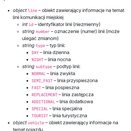
object
– obiekt zawierający informacje na temat
line
linii komunikacji miejskiej
int
– identyfikator linii (niezmienny)
id
string
– oznaczenie (numer) linii (może
number
ulegać zmianom)
string
– typ linii:
type
– linia dzienna
DAY
– linia nocna
NIGHT
string
– podtyp linii:
subtype
– linia zwykła
NORMAL
– linia przyspieszona
SEMI_FAST
– linia pospieszna
FAST
– linia zastępcza
REPLACEMENT
– linia dodatkowa
ADDITIONAL
– linia specjalna
SPECIAL
– linia turystyczna
TOURIST
object
– obiekt zawierający informacje na
vehicle
temat pojazdu