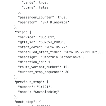
          "cards": true,

          "coins": false

        },

        "passenger_counter": true,

        "operator": "SPA Klonowica"

      },

      "trip": {

        "service": "053-01",

        "gtfs_id": "502693_POWS",

        "start_date": "2026-06-22",

        "scheduled_start_time": "2026-06-22T11:09:00.00
        "headsign": "Stocznia Szczecińska",

        "direction_id": 1,

        "route_variant_number": 12,

        "current_stop_sequence": 30

      },

      "previous_stop": {

        "number": "14121",

        "name": "Sczanieckiej"

      },

      "next_stop": {
