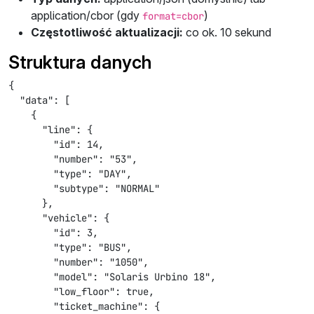
application/cbor
(gdy
)
format=cbor
Częstotliwość aktualizacji:
co ok. 10 sekund
Struktura danych
{

  "data": [

    {

      "line": {

        "id": 14,

        "number": "53",

        "type": "DAY",

        "subtype": "NORMAL"

      },

      "vehicle": {

        "id": 3,

        "type": "BUS",

        "number": "1050",

        "model": "Solaris Urbino 18",

        "low_floor": true,

        "ticket_machine": {
