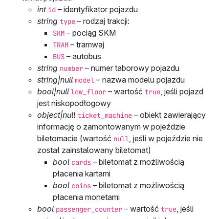
int
– identyfikator pojazdu
id
string
– rodzaj trakcji:
type
– pociąg SKM
SKM
– tramwaj
TRAM
– autobus
BUS
string
– numer taborowy pojazdu
number
string|null
– nazwa modelu pojazdu
model
bool|null
– wartość
, jeśli pojazd
low_floor
true
jest niskopodłogowy
object|null
– obiekt zawierający
ticket_machine
informację o zamontowanym w pojeździe
biletomacie (wartość
, jeśli w pojeździe nie
null
został zainstalowany biletomat)
bool
– biletomat z możliwością
cards
płacenia kartami
bool
– biletomat z możliwością
coins
płacenia monetami
bool
– wartość
, jeśli
passenger_counter
true