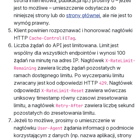
strona internetowa, publikacja itp.) prosimy o – jeżeli
jest to możliwe – umieszczenie odsyłacza do
niniejszej strony lub do
strony głównej
, ale nie jest to
wymóg prawny.
Klient powinien rozpoznawać i honorować nagłówki
HTTP
i
.
Cache-Control
ETag
Liczba żądań do API jest limitowana. Limit jest
wspólny dla wszystkich endpointów i wynosi 100
żądań na minutę na adres IP. Nagłówek
X-RateLimit-
zawiera liczbę żądań pozostałych w
Remaining
ramach dostępnego limitu. Po wyczerpaniu limitu
zwracany jest kod odpowiedzi HTTP
. Nagłówek
429
odpowiedzi
zawiera wówczas
X-RateLimit-Reset
uniksowy timestamp równy czasowi zresetowania
limitu, a nagłówek
zawiera liczbę sekund
Retry-After
pozostałych do zresetowania limitu.
Jeżeli to możliwe, prosimy o umieszczenie w
nagłówku
żądania informacji o podmiocie
User-Agent
korzystającym z danych (np. nazwa aplikacji, strony