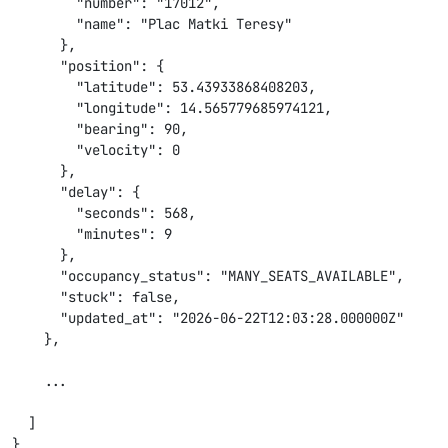
        "number": "17012",

        "name": "Plac Matki Teresy"

      },

      "position": {

        "latitude": 53.43933868408203,

        "longitude": 14.565779685974121,

        "bearing": 90,

        "velocity": 0

      },

      "delay": {

        "seconds": 568,

        "minutes": 9

      },

      "occupancy_status": "MANY_SEATS_AVAILABLE",

      "stuck": false,

      "updated_at": "2026-06-22T12:03:28.000000Z"

    },

    ...

  ]

}