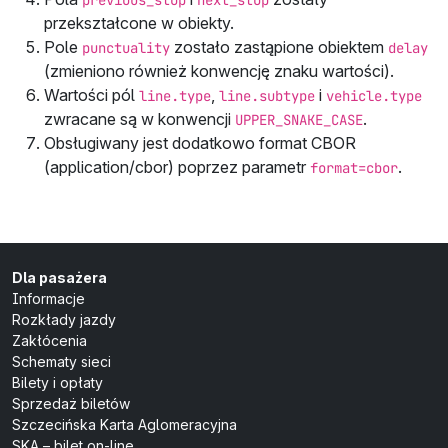
previous_stop
next_stop
przekształcone w obiekty.
Pole
zostało zastąpione obiektem
punctuality
delay
(zmieniono również konwencję znaku wartości).
Wartości pól
,
i
line.type
line.subtype
vehicle.type
zwracane są w konwencji
.
UPPER_SNAKE_CASE
Obsługiwany jest dodatkowo format
CBOR
(
application/cbor
) poprzez parametr
.
format=cbor
Dla pasażera
Informacje
Rozkłady jazdy
Zakłócenia
Schematy sieci
Bilety i opłaty
Sprzedaż biletów
Szczecińska Karta Aglomeracyjna
SKA – bilet on-line