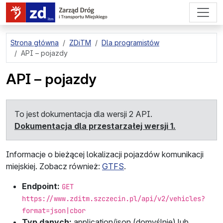
przejdź do treści strony
Strona główna
ZDiTM
Dla programistów
API – pojazdy
API – pojazdy
To jest dokumentacja dla wersji 2 API.
Dokumentacja dla przestarzałej wersji 1.
Informacje o bieżącej lokalizacji pojazdów komunikacji
miejskiej. Zobacz również:
GTFS
.
Endpoint:
GET
https://www.zditm.szczecin.pl/api/v2/vehicles?
format=json|cbor
Typ danych:
application/json
(domyślnie) lub