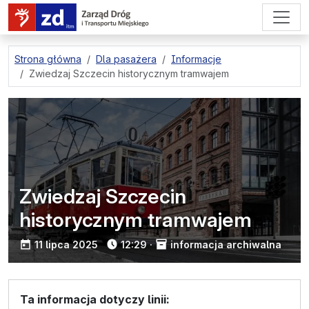
przejdź do treści strony
Strona główna
Dla pasażera
Informacje
Zwiedzaj Szczecin historycznym tramwajem
Zwiedzaj Szczecin
historycznym tramwajem
opublikowano:
11 lipca 2025
12:29
·
informacja archiwalna
Ta informacja dotyczy linii: