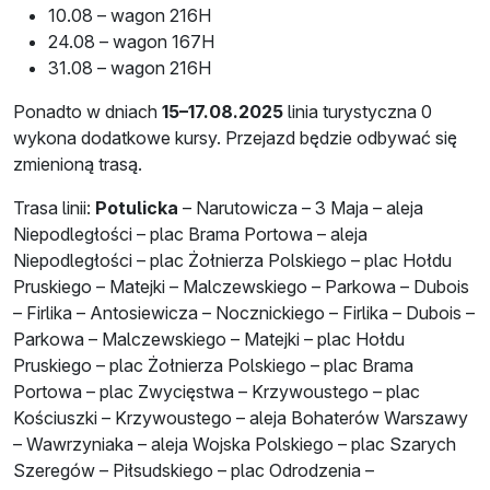
10.08 – wagon 216H
24.08 – wagon 167H
31.08 – wagon 216H
Ponadto w dniach
15–17.08.2025
linia turystyczna 0
wykona dodatkowe kursy. Przejazd będzie odbywać się
zmienioną trasą.
Trasa linii:
Potulicka
– Narutowicza – 3 Maja – aleja
Niepodległości – plac Brama Portowa – aleja
Niepodległości – plac Żołnierza Polskiego – plac Hołdu
Pruskiego – Matejki – Malczewskiego – Parkowa – Dubois
– Firlika – Antosiewicza – Nocznickiego – Firlika – Dubois –
Parkowa – Malczewskiego – Matejki – plac Hołdu
Pruskiego – plac Żołnierza Polskiego – plac Brama
Portowa – plac Zwycięstwa – Krzywoustego – plac
Kościuszki – Krzywoustego – aleja Bohaterów Warszawy
– Wawrzyniaka – aleja Wojska Polskiego – plac Szarych
Szeregów – Piłsudskiego – plac Odrodzenia –