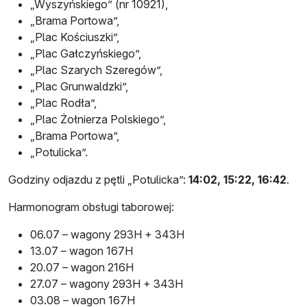
„Wyszyńskiego” (nr 10921),
„Brama Portowa”,
„Plac Kościuszki”,
„Plac Gałczyńskiego”,
„Plac Szarych Szeregów”,
„Plac Grunwaldzki”,
„Plac Rodła”,
„Plac Żołnierza Polskiego”,
„Brama Portowa”,
„Potulicka”.
Godziny odjazdu z pętli „Potulicka”:
14:02, 15:22, 16:42
.
Harmonogram obsługi taborowej:
06.07 – wagony 293H + 343H
13.07 – wagon 167H
20.07 – wagon 216H
27.07 – wagony 293H + 343H
03.08 – wagon 167H