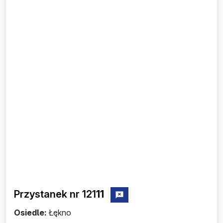
Przystanek nr 121
11
zgłoś przystanek nr 12111
Osiedle:
Łękno