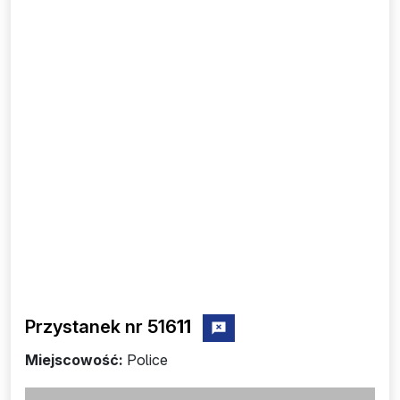
Przystanek nr 516
11
zgłoś przystanek nr 51611
Miejscowość:
Police