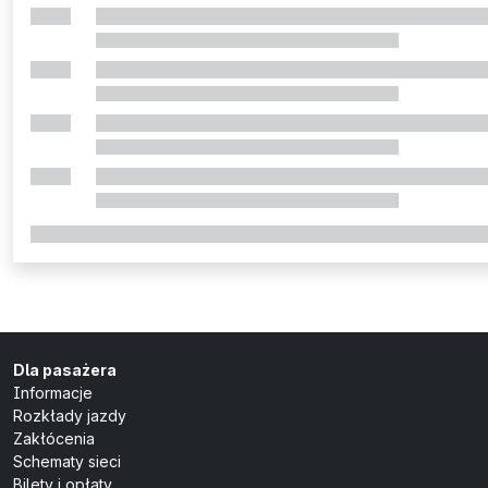
Dla pasażera
Informacje
Rozkłady jazdy
Zakłócenia
Schematy sieci
Bilety i opłaty