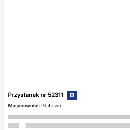
Przystanek nr 523
11
zgłoś przystanek nr 52311
Miejscowość:
Pilchowo