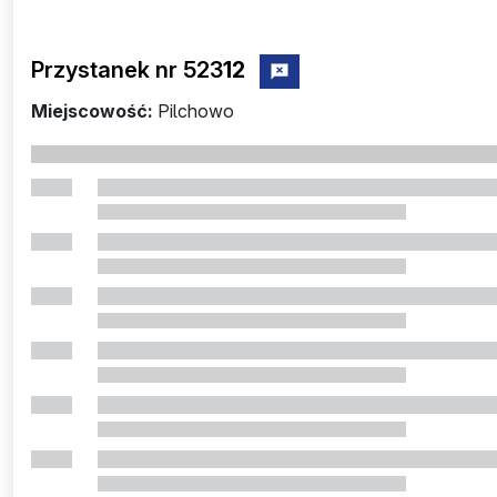
Przystanek nr 523
12
zgłoś przystanek nr 52312
Miejscowość:
Pilchowo