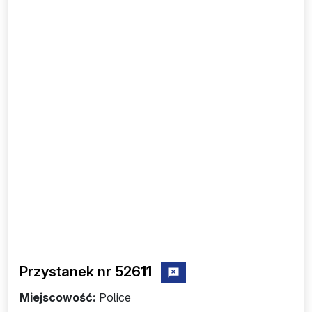
Przystanek nr 526
11
zgłoś przystanek nr 52611
Miejscowość:
Police