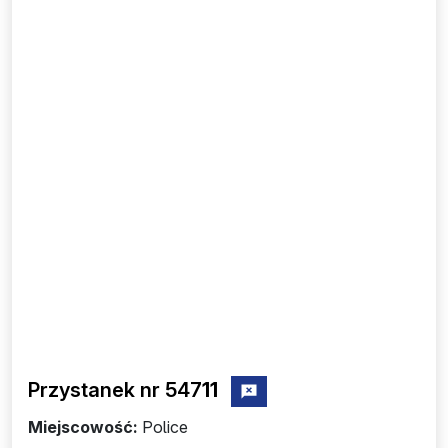
Przystanek nr 547
11
zgłoś przystanek nr 54711
Miejscowość:
Police