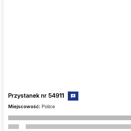
Przystanek nr 549
11
zgłoś przystanek nr 54911
Miejscowość:
Police