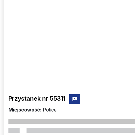
Przystanek nr 553
11
zgłoś przystanek nr 55311
Miejscowość:
Police