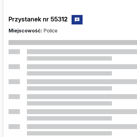
Przystanek nr 553
12
zgłoś przystanek nr 55312
Miejscowość:
Police