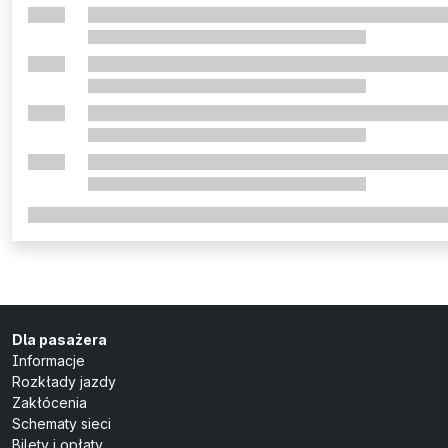
Dla pasażera
Informacje
Rozkłady jazdy
Zakłócenia
Schematy sieci
Bilety i opłaty