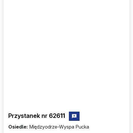
Przystanek nr 626
11
zgłoś przystanek nr 62611
Osiedle:
Międzyodrze-Wyspa Pucka