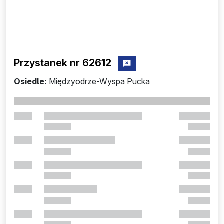
Przystanek nr 626
12
zgłoś przystanek nr 62612
Osiedle:
Międzyodrze-Wyspa Pucka