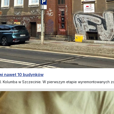
owi nawet 10 budynków
ul. Kolumba w Szczecinie. W pierwszym etapie wyremontowanych z