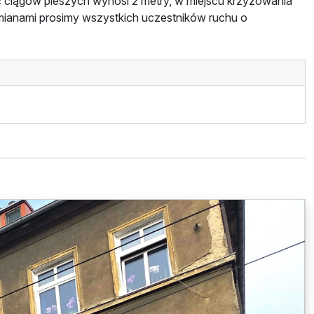
 ciągów pieszych wynosi 2 metry, w miejscu krzyżowania
zmianami prosimy wszystkich uczestników ruchu o