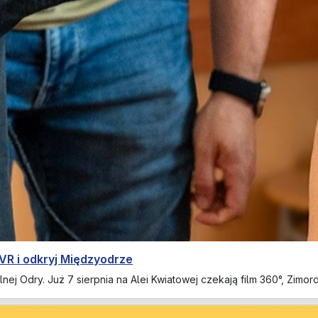
 VR i odkryj Międzyodrze
nej Odry. Już 7 sierpnia na Alei Kwiatowej czekają film 360°, Zimor