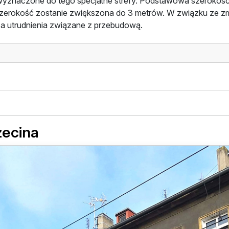
 wyznaczone do tego specjalne strefy. Podstawowa szerokość
h szerokość zostanie zwiększona do 3 metrów. W związku ze 
za utrudnienia związane z przebudową.
zecina