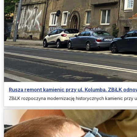
Rusza remont kamienic przy ul. Kolumba. ZBiLK odn
ZBiLK rozpoczyna modernizację historycznych kamienic przy 