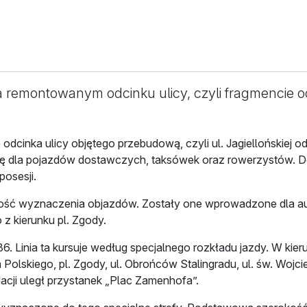
a remontowanym odcinku ulicy, czyli fragmencie o
 odcinka ulicy objętego przebudową, czyli ul. Jagiellońskiej o
cę dla pojazdów dostawczych, taksówek oraz rowerzystów.
posesji.
ość wyznaczenia objazdów. Zostały one wprowadzone dla aut j
z kierunku pl. Zgody.
86. Linia ta kursuje według specjalnego rozkładu jazdy. W kieru
a Polskiego, pl. Zgody, ul. Obrońców Stalingradu, ul. św. Woj
acji uległ przystanek „Plac Zamenhofa”.