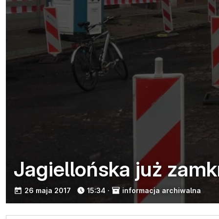
Jagiellońska już zamk
opublikowano:
26 maja 2017
15:34
·
informacja archiwalna