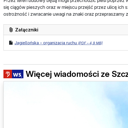
Przez teren budowy będą mogli przechodzić piesi poprzez
się ciągów pieszych oraz w miejscu przejść przez ulicę ic
ostrożność i zwracanie uwagi na znaki oraz przepraszamy 
Załączniki
format pliku:
rozmiar pliku:
plik
Jagiellońska – organizacja ruchu
(
PDF –
4,9 MB)
Więcej wiadomości ze Szc