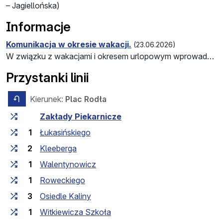
– Jagiellońska)
Informacje
Komunikacja w okresie wakacji.
(23.06.2026)
W związku z wakacjami i okresem urlopowym wprowadzone zostaną zmiany w funkcjonowaniu komunikacji miejskiej.
Przystanki linii
Kierunek:
Plac Rodła
przeciwny kierunek
Czas przejazdu między przystankami
Przystanek
Zakłady Piekarnicze
1
Łukasińskiego
2
Kleeberga
1
Walentynowicz
1
Roweckiego
3
Osiedle Kaliny
1
Witkiewicza Szkoła