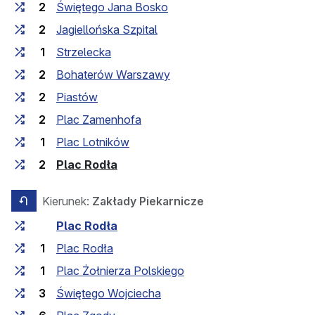
2
Świętego Jana Bosko
2
Jagiellońska Szpital
1
Strzelecka
2
Bohaterów Warszawy
2
Piastów
2
Plac Zamenhofa
1
Plac Lotników
(przystanek końcowy)
2
Plac Rodła
Kierunek:
Zakłady Piekarnicze
przeciwny kierunek
Czas przejazdu między przystankami
Przystanek
Plac Rodła
1
Plac Rodła
1
Plac Żołnierza Polskiego
3
Świętego Wojciecha