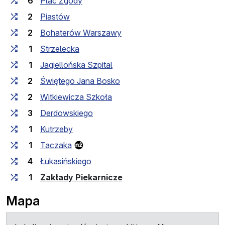
6
Plac Zgody
2
Piastów
2
Bohaterów Warszawy
1
Strzelecka
1
Jagiellońska Szpital
2
Świętego Jana Bosko
2
Witkiewicza Szkoła
3
Derdowskiego
1
Kutrzeby
1
Taczaka
4
Łukasińskiego
(przystanek końcowy)
1
Zakłady Piekarnicze
Mapa