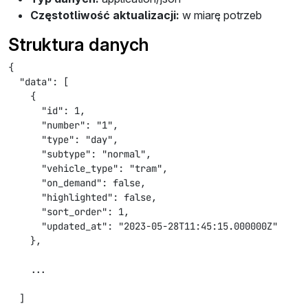
Częstotliwość aktualizacji:
w miarę potrzeb
Struktura danych
{

  "data": [

    {

      "id": 1,

      "number": "1",

      "type": "day",

      "subtype": "normal",

      "vehicle_type": "tram",

      "on_demand": false,

      "highlighted": false,

      "sort_order": 1,

      "updated_at": "2023-05-28T11:45:15.000000Z"

    },

    ...

  ]
