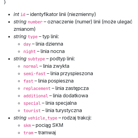
}
int
– identyfikator linii (niezmienny)
id
string
– oznaczenie (numer) linii (może ulegać
number
zmianom)
string
– typ linii:
type
– linia dzienna
day
– linia nocna
night
string
– podtyp linii:
subtype
– linia zwykła
normal
– linia przyspieszona
semi-fast
– linia pospieszna
fast
– linia zastępcza
replacement
– linia dodatkowa
additional
– linia specjalna
special
– linia turystyczna
tourist
string
– rodzaj trakcji:
vehicle_type
– pociąg SKM
skm
– tramwaj
tram