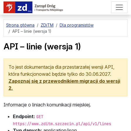
przejdź do treści strony
Strona główna
ZDiTM
Dla programistów
API – linie (wersja 1)
API – linie (wersja 1)
To jest dokumentacja dla przestarzałej wersji API,
która funkcjonować będzie tylko do
30.06.2027
.
Zapoznaj się z przewodnikiem migracji do wersji
2.
Informacje o liniach komunikacji miejskiej.
Endpoint:
GET
https://www.zditm.szczecin.pl/api/v1/lines
Typ danych:
application/json