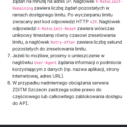
żądań na minutę na adres IP. Nagłówek
X-RateLimit-
zawiera liczbę żądań pozostałych w
Remaining
ramach dostępnego limitu. Po wyczerpaniu limitu
zwracany jest kod odpowiedzi HTTP
. Nagłówek
429
odpowiedzi
zawiera wówczas
X-RateLimit-Reset
uniksowy timestamp równy czasowi zresetowania
limitu, a nagłówek
zawiera liczbę sekund
Retry-After
pozostałych do zresetowania limitu.
Jeżeli to możliwe, prosimy o umieszczenie w
nagłówku
żądania informacji o podmiocie
User-Agent
korzystającym z danych (np. nazwa aplikacji, strony
internetowej, adres URL).
W przypadku nadmiernego obciążania serwera
ZDiTM Szczecin zastrzega sobie prawo do
częściowego lub całkowitego zablokowania dostępu
do API.