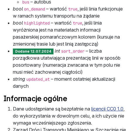
– autobus
bus
bool
– wartość
, jeśli linia funkcjonuje
on_demand
true
w ramach systemu transportu na żądanie
bool
– wartość
, jeśli linia
highlighted
true
wyróżniona jest na materiałach informacji
pasażerskiej pomarańczowym kolorem (kursuje na
zmienionej trasie lub jest linią zastępczą)
int
– liczba
sort_order
Dodane
12.07.2024
porządkowa ułatwiająca prezentację linii w sposób
posortowany (numeracja zwracana w tym polu nie
musi mieć zachowanej ciągłości)
string
– moment ostatniej aktualizacji
updated_at
danych
Informacje ogólne
Dane udostępniane są bezpłatnie na
licencji CC0 1.0
,
do wykorzystania w dowolnym celu, a ich użycie nie
wymaga wcześniejszego zgłoszenia.
Zarząd Dróg i Transportu Miejskiego w Szczecinie nie