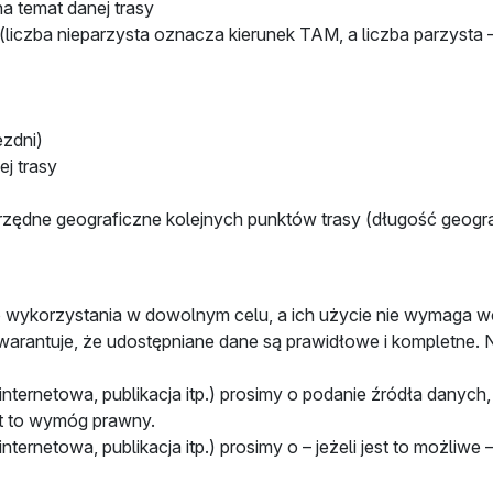
na temat danej trasy
ii (liczba nieparzysta oznacza kierunek TAM, a liczba parzys
ezdni)
ej trasy
rzędne geograficzne kolejnych punktów trasy (długość geogr
o wykorzystania w dowolnym celu, a ich użycie nie wymaga w
gwarantuje, że udostępniane dane są prawidłowe i kompletne. 
nternetowa, publikacja itp.) prosimy o podanie źródła danych, 
est to wymóg prawny.
ternetowa, publikacja itp.) prosimy o – jeżeli jest to możliwe