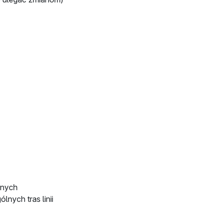
anych
lnych tras linii