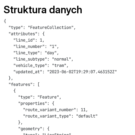
Struktura danych
{

  "type": "FeatureCollection",

  "attributes": {

    "line_id": 1,

    "line_number": "1",

    "line_type": "day",

    "line_subtype": "normal",

    "vehicle_type": "tram",

    "updated_at": "2023-06-02T19:29:07.463152Z"

  },

  "features": [

    {

      "type": "Feature",

      "properties": {

        "route_variant_number": 11,

        "route_variant_type": "default"

      },

      "geometry": {
