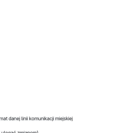
at danej linii komunikacji miejskiej
e ulegać zmianom)