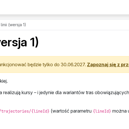
linii (wersja 1)
wersja 1)
 funkcjonować będzie tylko do
30.06.2027
.
Zapoznaj się z prz
iej.
ia realizują kursy – i jedynie dla wariantów tras obowiązując
(wartość parametru
można u
/trajectories/{lineId}
{lineId}