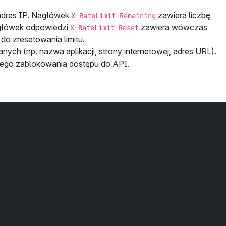
 adres IP. Nagłówek
zawiera liczbę
X-RateLimit-Remaining
główek odpowiedzi
zawiera wówczas
X-RateLimit-Reset
do zresetowania limitu.
nych (np. nazwa aplikacji, strony internetowej, adres URL).
tego zablokowania dostępu do API.