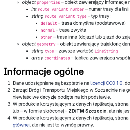
object
– obiekt zawierający informacje 
properties
int
– numer trasy dla lin
route_variant_number
string
– typ trasy:
route_variant_type
– trasa domyślna (podstawowa)
default
– trasa zwykła
normal
– trasa inna (dojazd lub zjazd do zaj
other
object
– obiekt zawierający trajektorię dan
geometry
string
– zawsze wartość
type
LineString
array
– tablica zawierająca współ
coordinates
Informacje ogólne
Dane udostępniane są bezpłatnie na
licencji CC0 1.0
, d
Zarząd Dróg i Transportu Miejskiego w Szczecinie nie 
niewłaściwe decyzje podjęte na ich podstawie.
W produkcie korzystającym z danych (aplikacja, strona i
lub – w formie skróconej –
ZDiTM Szczecin
, ale nie j
W produkcie korzystającym z danych (aplikacja, strona in
głównej
, ale nie jest to wymóg prawny.