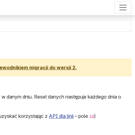
ewodnikiem migracji do wersji 2.
ych w danym dniu. Reset danych następuje każdego dnia o
zyskać korzystając z
API dla linii
– pole
)
id