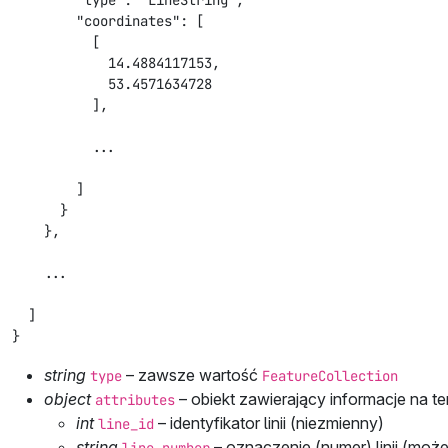
        "type": "LineString",

        "coordinates": [

          [

            14.4884117153,

            53.4571634728

          ],

          ...

        ]

      }

    },

    ...

  ]

}
string
– zawsze wartość
type
FeatureCollection
object
– obiekt zawierający informacje na tem
attributes
int
– identyfikator linii (niezmienny)
line_id
string
– oznaczenie (numer) linii (moż