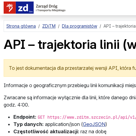
przejdź do treści strony
Strona główna
ZDiTM
Dla programistów
API – trajektoria 
API – trajektoria linii (
To jest dokumentacja dla przestarzałej wersji API, która
Informacje o geograficznym przebiegu linii komunikacji miejsk
Zwracane są informacje wyłącznie dla linii, które danego dn
godz. 4:00.
Endpoint:
GET https://www.zditm.szczecin.pl/api/v1
Typ danych:
application/json
(
GeoJSON
)
Częstotliwość aktualizacji:
raz na dobę