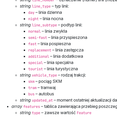
line_number
string
– typ linii:
line_type
– linia dzienna
day
– linia nocna
night
string
– podtyp linii:
line_subtype
– linia zwykła
normal
– linia przyspieszona
semi-fast
– linia pospieszna
fast
– linia zastępcza
replacement
– linia dodatkowa
additional
– linia specjalna
special
– linia turystyczna
tourist
string
– rodzaj trakcji:
vehicle_type
– pociąg SKM
skm
– tramwaj
tram
– autobus
bus
string
– moment ostatniej aktualizacji d
updated_at
array
– tablica zawierająca przebieg poszczegó
features
string
– zawsze wartość
type
Feature