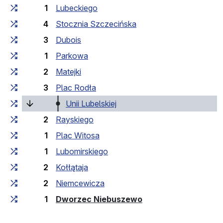
1
Lubeckiego
4
Stocznia Szczecińska
3
Dubois
1
Parkowa
2
Matejki
3
Plac Rodła
(bieżący przystanek)
Unii Lubelskiej
2
Rayskiego
1
Plac Witosa
1
Lubomirskiego
2
Kołłątaja
2
Niemcewicza
(przystanek końcow
1
Dworzec Niebuszewo