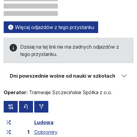
Więcej odjazdów z tego przystanku
Dzisiaj na tej linii nie ma żadnych odjazdów z
tego przystanku.
Dni powszednie wolne od nauki w szkołach
Operator:
Tramwaje Szczecińskie Spółka z o.o.
wszystkie trasy tej linii
rozkład jazdy dla przeciwnego kierunku
przystanki dodatkowe
Czas przejazdu narastająco
Czas przejazdu między 
Ludowa
1
Dobromiry