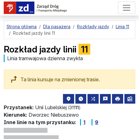
przejdź do treści strony
Strona główna
Dla pasażera
Rozkłady jazdy
Linia 11
Rozkład jazdy linii 11
Rozkład jazdy linii
11
Linia tramwajowa dzienna zwykła
Ta linia kursuje na zmienionej trasie.
lokalizacja przystanku na mapie
najbliższe odjazdy z tego 
wszystkie linie zatr
zgłoś przysta
drukuj
lin
Przystanek:
Unii Lubelskiej
(311
11
)
Kierunek:
Dworzec Niebuszewo
Inne linie na tym przystanku:
1
9