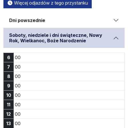
Więcej odjazdów z tego przystanku
Dni powszednie
Soboty, niedziele i dni świąteczne, Nowy
Rok, Wielkanoc, Boże Narodzenie
Godzina 6:00
6
00
Godzina 7:00
7
00
Godzina 8:00
8
00
Godzina 9:00
9
00
Godzina 10:00
10
00
Godzina 11:00
11
00
Godzina 12:00
12
00
Godzina 13:00
13
00