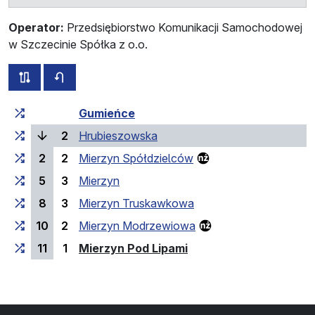
Operator:
Przedsiębiorstwo Komunikacji Samochodowej
w Szczecinie Spółka z o.o.
wszystkie trasy tej linii
rozkład jazdy dla przeciwnego kierunku
Czas przejazdu narastająco
Czas przejazdu między 
Gumieńce
(bieżący przystanek)
2
Hrubieszowska
2
2
Mierzyn Spółdzielców
5
3
Mierzyn
8
3
Mierzyn Truskawkowa
10
2
Mierzyn Modrzewiowa
(przystanek końcowy)
11
1
Mierzyn Pod Lipami