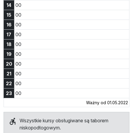
Godzina 14:00
14
00
Godzina 15:00
15
00
Godzina 16:00
16
00
Godzina 17:00
17
00
Godzina 18:00
18
00
Godzina 19:00
19
00
Godzina 20:00
20
00
Godzina 21:00
21
00
Godzina 22:00
22
00
Godzina 23:00
23
00
Ważny od 01.05.2022
Wszystkie kursy obsługiwane są taborem
niskopodłogowym.