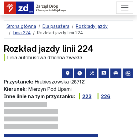
przejdź do treści strony
Strona główna
Dla pasażera
Rozkłady jazdy
Linia 224
Rozkład jazdy linii 224
Rozkład jazdy linii 224
Linia autobusowa dzienna zwykła
lokalizacja przystanku na mapie
najbliższe odjazdy z tego 
wszystkie linie zat
zgłoś przysta
drukuj
lin
Przystanek:
Hrubieszowska
(287
12
)
Kierunek:
Mierzyn Pod Lipami
Inne linie na tym przystanku:
223
226