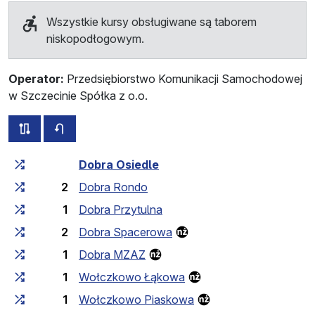
Wszystkie kursy obsługiwane są taborem
niskopodłogowym.
Operator:
Przedsiębiorstwo Komunikacji Samochodowej
w Szczecinie Spółka z o.o.
wszystkie trasy tej linii
rozkład jazdy dla przeciwnego kierunku
Czas przejazdu narastająco
Czas przejazdu między 
Dobra Osiedle
2
Dobra Rondo
1
Dobra Przytulna
2
Dobra Spacerowa
1
Dobra MZAZ
1
Wołczkowo Łąkowa
1
Wołczkowo Piaskowa