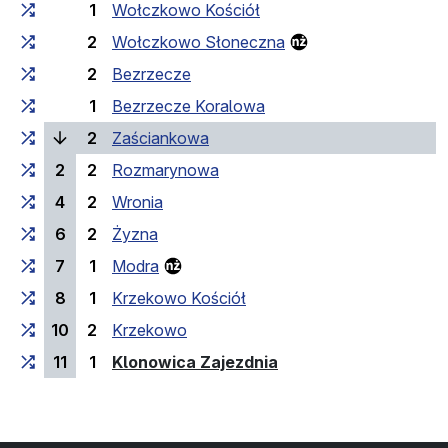
1
Wołczkowo Kościół
2
Wołczkowo Słoneczna
2
Bezrzecze
1
Bezrzecze Koralowa
(bieżący przystanek)
2
Zaściankowa
2
2
Rozmarynowa
4
2
Wronia
6
2
Żyzna
7
1
Modra
8
1
Krzekowo Kościół
10
2
Krzekowo
(przystanek końcowy
11
1
Klonowica Zajezdnia