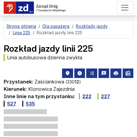
przejdź do treści strony
Strona główna
Dla pasażera
Rozkłady jazdy
Linia 225
Rozkład jazdy linii 225
Rozkład jazdy linii 225
Linia autobusowa dzienna zwykła
lokalizacja przystanku na mapie
najbliższe odjazdy z tego 
wszystkie linie zat
zgłoś przysta
drukuj
lin
Przystanek:
Zaściankowa
(330
12
)
Kierunek:
Klonowica Zajezdnia
Inne linie na tym przystanku:
222
227
527
535