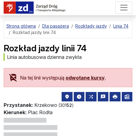
przejdź do treści strony
Strona główna
Dla pasażera
Rozkłady jazdy
Linia 74
Rozkład jazdy linii 74
Rozkład jazdy linii 74
Linia autobusowa dzienna zwykła
Na tej linii występują
odwołane kursy
.
lokalizacja przystanku na mapie
najbliższe odjazdy z tego 
wszystkie linie zat
zgłoś przysta
drukuj
lin
Przystanek:
Krzekowo
(301
52
)
Kierunek:
Plac Rodła