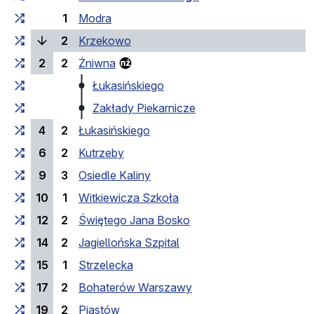
1
Modra
(bieżący przystanek)
2
Krzekowo
2
2
Żniwna
Łukasińskiego
Zakłady Piekarnicze
4
2
Łukasińskiego
6
2
Kutrzeby
9
3
Osiedle Kaliny
10
1
Witkiewicza Szkoła
12
2
Świętego Jana Bosko
14
2
Jagiellońska Szpital
15
1
Strzelecka
17
2
Bohaterów Warszawy
19
2
Piastów