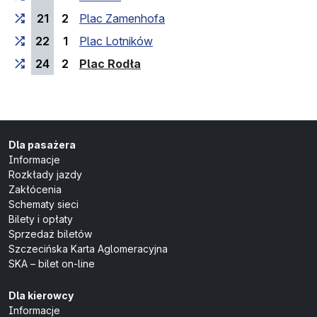
21
2
Plac Zamenhofa
22
1
Plac Lotników
(przystanek końcowy)
24
2
Plac Rodła
Dla pasażera
Informacje
Rozkłady jazdy
Zakłócenia
Schematy sieci
Bilety i opłaty
Sprzedaż biletów
Szczecińska Karta Aglomeracyjna
SKA – bilet on-line
Dla kierowcy
Informacje