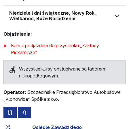
Niedziele i dni świąteczne, Nowy Rok,
Wielkanoc, Boże Narodzenie
Objaśnienia:
b
Kurs z podjazdem do przystanku „Zakłady
Piekarnicze”
Wszystkie kursy obsługiwane są taborem
niskopodłogowym.
Operator:
Szczecińskie Przedsiębiorstwo Autobusowe
„Klonowica” Spółka z o.o.
wszystkie trasy tej linii
rozkład jazdy dla przeciwnego kierunku
Czas przejazdu narastająco
Czas przejazdu między 
Osiedle Zawadzkiego