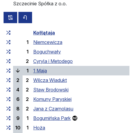
Szczecinie Spółka z o.o.
wszystkie trasy tej linii
rozkład jazdy dla przeciwnego kierunku
Czas przejazdu narastająco
Czas przejazdu między 
Kołłątaja
1
Niemcewicza
1
Boguchwały
2
Cyryla i Metodego
(bieżący przystanek)
1
1 Maja
2
2
Wilcza Wiadukt
4
2
Staw Brodowski
6
2
Komuny Paryskiej
8
2
Jana z Czarnolasu
9
1
Bogumińska Park
10
1
Hoża