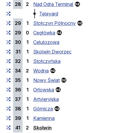
28
2
Nad Odrą Terminal
Teleyard
29
1
Stołczyn Północny
29
0
Cegłówka
30
1
Celulozowa
31
1
Skolwin Dworzec
32
1
Stołczyńska
34
2
Wodna
35
1
Nowy Świat
36
1
Orłowska
37
1
Artyleryjska
38
1
Górnicza
39
1
Kamienna
(przystanek końcowy)
41
2
Skolwin