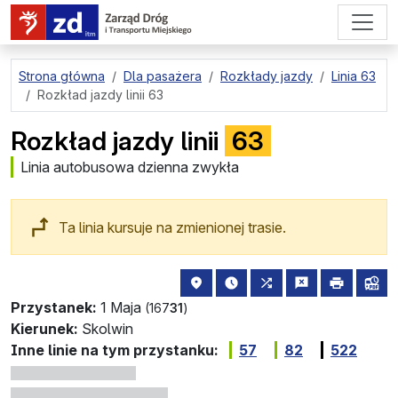
przejdź do treści strony
Strona główna
Dla pasażera
Rozkłady jazdy
Linia 63
Rozkład jazdy linii 63
Rozkład jazdy linii
63
Linia autobusowa dzienna zwykła
Ta linia kursuje na zmienionej trasie.
lokalizacja przystanku na mapie
najbliższe odjazdy z tego 
wszystkie linie zatr
zgłoś przysta
drukuj
lin
Przystanek:
1 Maja
(167
31
)
Kierunek:
Skolwin
Inne linie na tym przystanku:
57
82
522