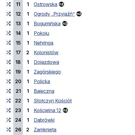
11
1
Ostrowska
12
1
Ogrody „Przyjaźń”
13
1
Bogumińska
14
1
Pokoju
15
1
Nehringa
17
2
Kolonistów
18
1
Dojazdowa
19
1
Zagórskiego
20
1
Policka
21
1
Bajeczna
22
1
Stołczyn Kościół
23
1
Kościelna 12
24
1
Dąbrówki
26
2
Zamknięta