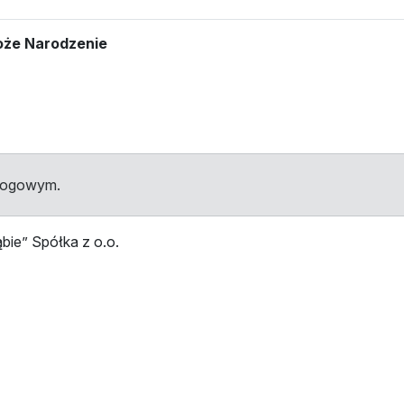
Boże Narodzenie
dłogowym.
ie” Spółka z o.o.
przystankami
Przystanek