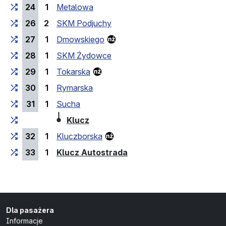
24
1
Metalowa
26
2
SKM Podjuchy
27
1
Dmowskiego
28
1
SKM Żydowce
29
1
Tokarska
30
1
Rymarska
31
1
Sucha
(przystanek końcowy)
Klucz
32
1
Kluczborska
(przystanek końcowy)
33
1
Klucz Autostrada
Dla pasażera
Informacje