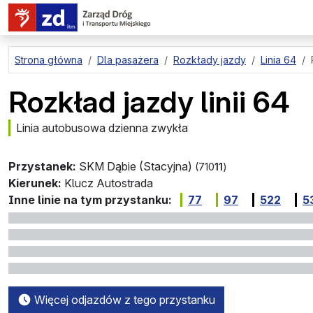
przejdź do treści strony
Strona główna
Dla pasażera
Rozkłady jazdy
Linia 64
Rozkład jazdy linii 64
Linia autobusowa dzienna zwykła
Przystanek:
SKM Dąbie (Stacyjna)
(710
11
)
Kierunek:
Klucz Autostrada
Inne linie na tym przystanku:
77
97
522
5
Więcej odjazdów z tego przystanku