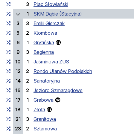
3
Plac Słowiański
(bieżący przystanek)
1
SKM Dąbie (Stacyjna)
3
3
Emilii Gierczak
5
2
Klombowa
6
1
Gryfińska
9
3
Bagienna
10
1
Jaśminowa ZUS
12
2
Rondo Ułanów Podolskich
14
2
Sanatoryjna
16
2
Jezioro Szmaragdowe
17
1
Grabowa
18
1
Złota
21
3
Granitowa
23
2
Szlamowa