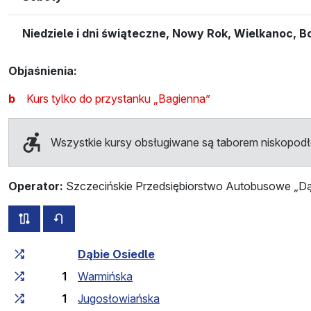
Niedziele i dni świąteczne, Nowy Rok, Wielkanoc, 
Objaśnienia:
b
Kurs tylko do przystanku „Bagienna”
Wszystkie kursy obsługiwane są taborem niskopo
Operator:
Szczecińskie Przedsiębiorstwo Autobusowe „Dąb
wszystkie trasy tej linii
rozkład jazdy dla przeciwnego kierunku
Czas przejazdu narastająco
Czas przejazdu między 
Dąbie Osiedle
1
Warmińska
1
Jugosłowiańska