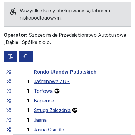
Wszystkie kursy obsługiwane są taborem
niskopodłogowym.
Operator:
Szczecińskie Przedsiębiorstwo Autobusowe
„Dąbie” Spółka z o.o.
wszystkie trasy tej linii
rozkład jazdy dla przeciwnego kierunku
Czas przejazdu narastająco
Czas przejazdu między 
Rondo Ułanów Podolskich
1
Jaśminowa ZUS
1
Torfowa
1
Bagienna
1
Struga Zajezdnia
1
Jasna
1
Jasna Osiedle