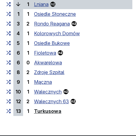
(bieżący przystanek)
1
Lniana
1
1
Osiedle Słoneczne
3
2
Rondo Reagana
4
1
Kolorowych Domów
5
1
Osiedle Bukowe
6
1
Fioletowa
6
0
Akwarelowa
8
2
Zdroje Szpital
9
1
Mączna
10
1
Walecznych
12
2
Walecznych 63
(przystanek końcowy)
13
1
Turkusowa