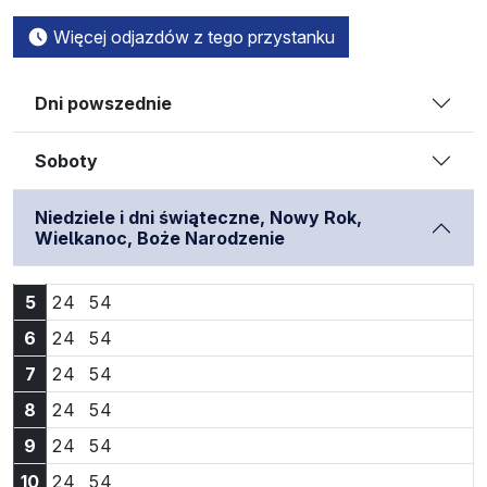
Więcej odjazdów z tego przystanku
Dni powszednie
Soboty
Niedziele i dni świąteczne, Nowy Rok,
Wielkanoc, Boże Narodzenie
Godzina 5:24
Godzina 5:54
5
24
54
Godzina 6:24
Godzina 6:54
6
24
54
Godzina 7:24
Godzina 7:54
7
24
54
Godzina 8:24
Godzina 8:54
8
24
54
Godzina 9:24
Godzina 9:54
9
24
54
Godzina 10:24
Godzina 10:54
10
24
54