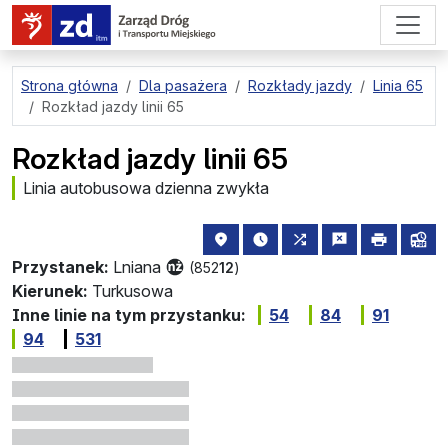
przejdź do treści strony
Strona główna
Dla pasażera
Rozkłady jazdy
Linia 65
Rozkład jazdy linii 65
Rozkład jazdy linii 65
Linia autobusowa dzienna zwykła
lokalizacja przystanku na mapie
najbliższe odjazdy z tego 
wszystkie linie zatr
zgłoś przysta
drukuj
lin
Przystanek:
Lniana
(852
12
)
Kierunek:
Turkusowa
Inne linie na tym przystanku:
54
84
91
94
531