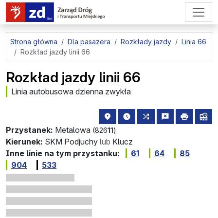
przejdź do treści strony
Strona główna
Dla pasażera
Rozkłady jazdy
Linia 66
Rozkład jazdy linii 66
Rozkład jazdy linii 66
Linia autobusowa dzienna zwykła
lokalizacja przystanku na mapie
najbliższe odjazdy z tego 
wszystkie linie zat
zgłoś przysta
drukuj
lin
Przystanek:
Metalowa
(826
11
)
Kierunek:
SKM Podjuchy
lub
Klucz
Inne linie na tym przystanku:
61
64
85
904
533