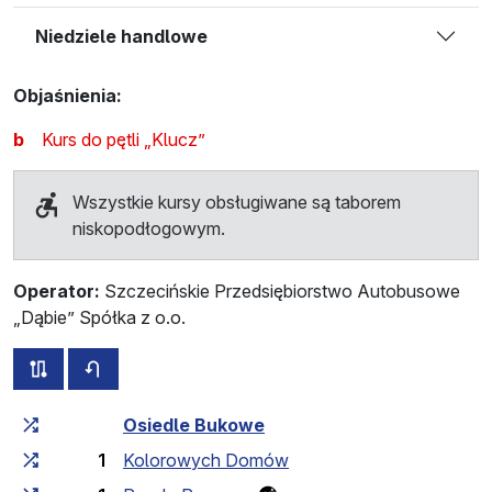
Niedziele handlowe
Objaśnienia:
b
Kurs do pętli „Klucz”
Wszystkie kursy obsługiwane są taborem
niskopodłogowym.
Operator:
Szczecińskie Przedsiębiorstwo Autobusowe
„Dąbie” Spółka z o.o.
wszystkie trasy tej linii
rozkład jazdy dla przeciwnego kierunku
Czas przejazdu narastająco
Czas przejazdu między 
Osiedle Bukowe
1
Kolorowych Domów