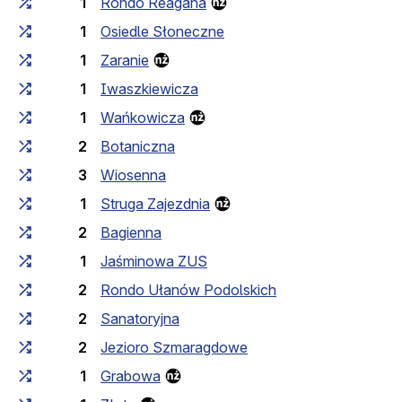
1
Rondo Reagana
1
Osiedle Słoneczne
1
Zaranie
1
Iwaszkiewicza
1
Wańkowicza
2
Botaniczna
3
Wiosenna
1
Struga Zajezdnia
2
Bagienna
1
Jaśminowa ZUS
2
Rondo Ułanów Podolskich
2
Sanatoryjna
2
Jezioro Szmaragdowe
1
Grabowa