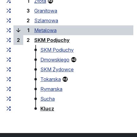
1
Złota
3
Granitowa
2
Szlamowa
(bieżący przystanek)
1
Metalowa
(przystanek końcowy)
2
2
SKM Podjuchy
SKM Podjuchy
Dmowskiego
SKM Żydowce
Tokarska
Rymarska
Sucha
(przystanek końcowy)
Klucz