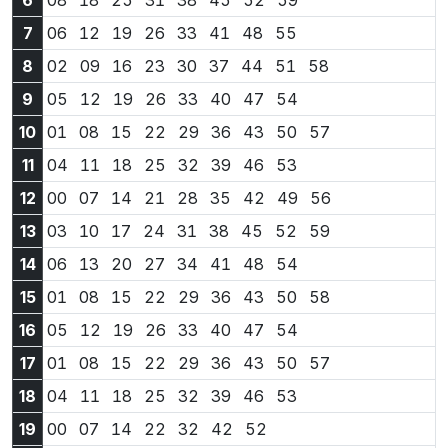
6
08
18
25
31
38
45
52
59
Godzina 7:06
Godzina 7:12
Godzina 7:19
Godzina 7:26
Godzina 7:33
Godzina 7:41
Godzina 7:48
Godzina 7:55
7
06
12
19
26
33
41
48
55
Godzina 8:02
Godzina 8:09
Godzina 8:16
Godzina 8:23
Godzina 8:30
Godzina 8:37
Godzina 8:44
Godzina 8:51
Godzina 8:58
8
02
09
16
23
30
37
44
51
58
Godzina 9:05
Godzina 9:12
Godzina 9:19
Godzina 9:26
Godzina 9:33
Godzina 9:40
Godzina 9:47
Godzina 9:54
9
05
12
19
26
33
40
47
54
Godzina 10:01
Godzina 10:08
Godzina 10:15
Godzina 10:22
Godzina 10:29
Godzina 10:36
Godzina 10:43
Godzina 10:50
Godzina 10:57
10
01
08
15
22
29
36
43
50
57
Godzina 11:04
Godzina 11:11
Godzina 11:18
Godzina 11:25
Godzina 11:32
Godzina 11:39
Godzina 11:46
Godzina 11:53
11
04
11
18
25
32
39
46
53
Godzina 12:00
Godzina 12:07
Godzina 12:14
Godzina 12:21
Godzina 12:28
Godzina 12:35
Godzina 12:42
Godzina 12:49
Godzina 12:56
12
00
07
14
21
28
35
42
49
56
Godzina 13:03
Godzina 13:10
Godzina 13:17
Godzina 13:24
Godzina 13:31
Godzina 13:38
Godzina 13:45
Godzina 13:52
Godzina 13:59
13
03
10
17
24
31
38
45
52
59
Godzina 14:06
Godzina 14:13
Godzina 14:20
Godzina 14:27
Godzina 14:34
Godzina 14:41
Godzina 14:48
Godzina 14:54
14
06
13
20
27
34
41
48
54
Godzina 15:01
Godzina 15:08
Godzina 15:15
Godzina 15:22
Godzina 15:29
Godzina 15:36
Godzina 15:43
Godzina 15:50
Godzina 15:58
15
01
08
15
22
29
36
43
50
58
Godzina 16:05
Godzina 16:12
Godzina 16:19
Godzina 16:26
Godzina 16:33
Godzina 16:40
Godzina 16:47
Godzina 16:54
16
05
12
19
26
33
40
47
54
Godzina 17:01
Godzina 17:08
Godzina 17:15
Godzina 17:22
Godzina 17:29
Godzina 17:36
Godzina 17:43
Godzina 17:50
Godzina 17:57
17
01
08
15
22
29
36
43
50
57
Godzina 18:04
Godzina 18:11
Godzina 18:18
Godzina 18:25
Godzina 18:32
Godzina 18:39
Godzina 18:46
Godzina 18:53
18
04
11
18
25
32
39
46
53
Godzina 19:00
Godzina 19:07
Godzina 19:14
Godzina 19:22
Godzina 19:32
Godzina 19:42
Godzina 19:52
19
00
07
14
22
32
42
52