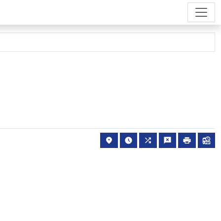
lokalizacja przystanku na mapie
najbliższe odjazdy z tego 
wszystkie linie zat
zgłoś przysta
drukuj
lin