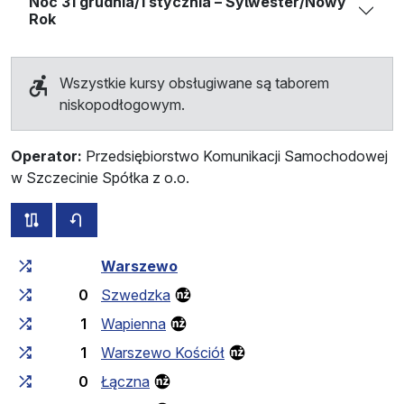
Noc 31 grudnia/1 stycznia – Sylwester/Nowy
Rok
Wszystkie kursy obsługiwane są taborem
niskopodłogowym.
Operator:
Przedsiębiorstwo Komunikacji Samochodowej
w Szczecinie Spółka z o.o.
wszystkie trasy tej linii
rozkład jazdy dla przeciwnego kierunku
Czas przejazdu narastająco
Czas przejazdu między 
Warszewo
0
Szwedzka
1
Wapienna
1
Warszewo Kościół
0
Łączna