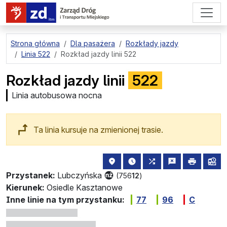
przejdź do treści strony
Strona główna
Dla pasażera
Rozkłady jazdy
Linia 522
Rozkład jazdy linii 522
Rozkład jazdy linii
522
Linia autobusowa nocna
Ta linia kursuje na zmienionej trasie.
lokalizacja przystanku na mapie
najbliższe odjazdy z tego 
wszystkie linie zat
zgłoś przysta
drukuj
lin
Przystanek:
Lubczyńska
(756
12
)
Kierunek:
Osiedle Kasztanowe
Inne linie na tym przystanku:
77
96
C