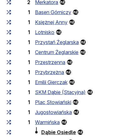
2
Merkatora
1
Basen Górniczy
1
Księżnej Anny
1
Lotnisko
1
Przystań Żeglarska
1
Centrum Żeglarskie
1
Przestrzenna
1
Przybrzeżna
1
Emilii Gierczak
1
SKM Dąbie (Stacyjna)
1
Plac Słowiański
1
Jugosłowiańska
1
Warmińska
(przystanek końcowy)
Dąbie Osiedle