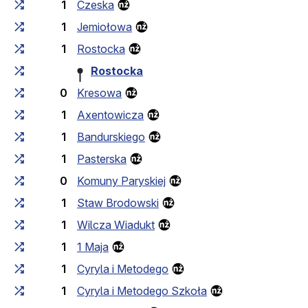
1
Czeska
1
Jemiołowa
1
Rostocka
Rostocka
0
Kresowa
1
Axentowicza
1
Bandurskiego
1
Pasterska
0
Komuny Paryskiej
1
Staw Brodowski
1
Wilcza Wiadukt
1
1 Maja
1
Cyryla i Metodego
1
Cyryla i Metodego Szkoła