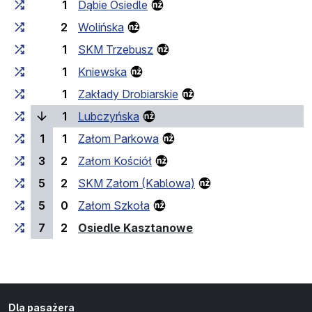
1
Dąbie Osiedle
2
Wolińska
1
SKM Trzebusz
1
Kniewska
1
Zakłady Drobiarskie
(bieżący przystanek)
1
Lubczyńska
1
1
Załom Parkowa
3
2
Załom Kościół
5
2
SKM Załom (Kablowa)
5
0
Załom Szkoła
(przystanek końcowy
7
2
Osiedle Kasztanowe
Dla pasażera