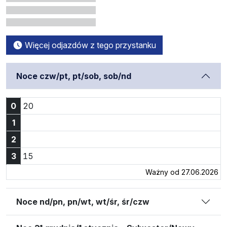
Więcej odjazdów z tego przystanku
Noce czw/pt, pt/sob, sob/nd
Godzina 0:20
0
20
1
2
Godzina 3:15
3
15
Ważny od 27.06.2026
Noce nd/pn, pn/wt, wt/śr, śr/czw