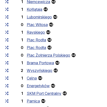
1
Niemcewicza
1
Kołłątaja
1
Lubomirskiego
0
Plac Witosa
1
Rayskiego
1
Plac Rodła
0
Plac Rodła
0
Plac Żołnierza Polskiego
1
Brama Portowa
2
Wyszyńskiego
1
Celna
0
Energetyków
1
SKM Port Centralny
1
Parnica