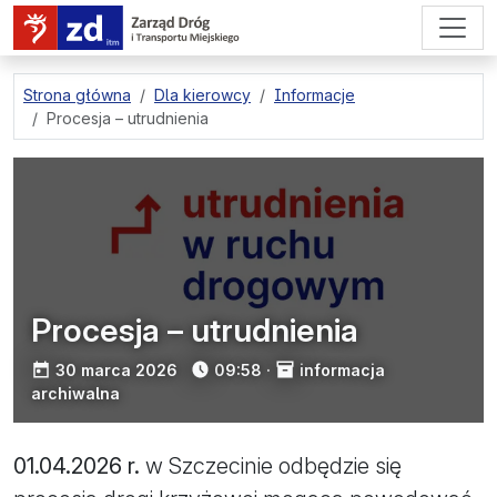
przejdź do treści strony
Strona główna
Dla kierowcy
Informacje
Procesja – utrudnienia
Procesja – utrudnienia
opublikowano:
30 marca 2026
09:58
·
informacja
archiwalna
01.04.2026 r.
w Szczecinie odbędzie się