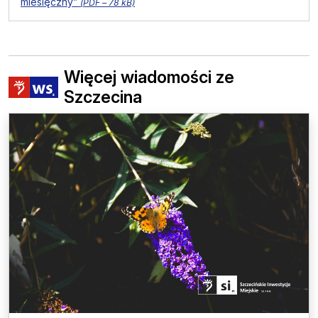
miesięczny”
(
PDF –
78 kB)
Więcej wiadomości ze
Szczecina