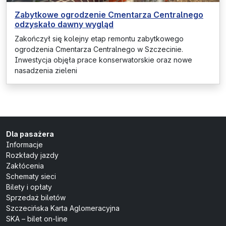
Zabytkowe ogrodzenie Cmentarza Centralnego
odzyskało dawny wygląd
Zakończył się kolejny etap remontu zabytkowego
ogrodzenia Cmentarza Centralnego w Szczecinie.
Inwestycja objęła prace konserwatorskie oraz nowe
nasadzenia zieleni
Dla pasażera
Informacje
Rozkłady jazdy
Zakłócenia
Schematy sieci
Bilety i opłaty
Sprzedaż biletów
Szczecińska Karta Aglomeracyjna
SKA – bilet on-line