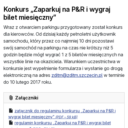
Konkurs „Zaparkuj na P&R i wygraj
bilet miesięczny”
Wraz z otwarciem parkingu przygotowany został konkurs
dla kierowców. Od dzisiaj każdy pełnoletni użytkownik
samochodu, który przez co najmniej 10 dni pozostawi
swój samochód na parkingu na czas nie krótszy niż 5
godzin będzie mógł wygrać 1 z 5 biletów miesięcznych na
wszystkie linie na okaziciela. Warunkiem uczestnictwa w
konkursie jest wypełnienie formularza i wysłanie go drogą
elektroniczną na adres
zditm@zditm.szczecin.pl
w terminie
do 10 lutego 2017 roku.
Załączniki
plik
załącznik do regulaminu konkursu „Zaparkuj na P&R i
format pliku:
rozmiar pliku:
wygraj bilet miesięczny”
(
PDF –
59 kB)
plik
regulamin konkursu „Zaparkuj na P&R i wygraj bilet
format pliku:
rozmiar pliku: