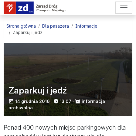
przejdź do treści strony
Strona główna
Dla pasażera
Informacje
Zaparkuj i jedź
Zaparkuj i jedź
opublikowano:
14 grudnia 2016
13:07
·
informacja
archiwalna
Ponad 400 nowych miejsc parkingowych dla