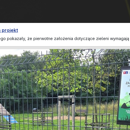
 projekt
ego pokazały, że pierwotne założenia dotyczące zieleni wymagaj