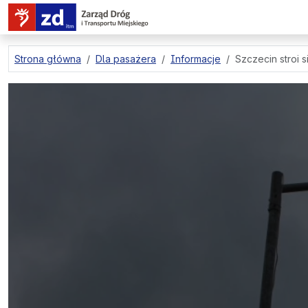
przejdź do treści strony
Strona główna
Dla pasażera
Informacje
Szczecin stroi s