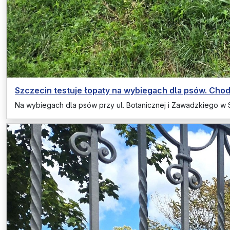
Szczecin testuje łopaty na wybiegach dla psów. Cho
Na wybiegach dla psów przy ul. Botanicznej i Zawadzkiego w