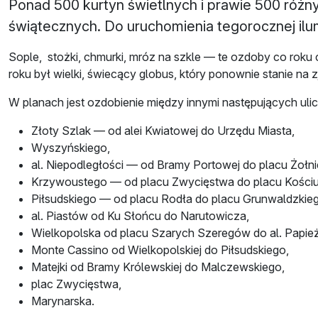
Ponad 500 kurtyn świetlnych i prawie 500 róż
świątecznych. Do uruchomienia tegorocznej ilumi
Sople, stożki, chmurki, mróz na szkle — te ozdoby co roku 
roku był wielki, świecący globus, który ponownie stanie na 
W planach jest ozdobienie między innymi następujących ulic
Złoty Szlak — od alei Kwiatowej do Urzędu Miasta,
Wyszyńskiego,
al. Niepodległości — od Bramy Portowej do placu Żołni
Krzywoustego — od placu Zwycięstwa do placu Kościu
Piłsudskiego — od placu Rodła do placu Grunwaldzkie
al. Piastów od Ku Słońcu do Narutowicza,
Wielkopolska od placu Szarych Szeregów do al. Papież
Monte Cassino od Wielkopolskiej do Piłsudskiego,
Matejki od Bramy Królewskiej do Malczewskiego,
plac Zwycięstwa,
Marynarska.