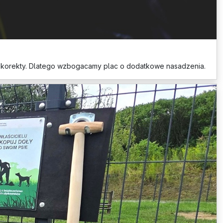
ą korekty. Dlatego wzbogacamy plac o dodatkowe nasadzenia.