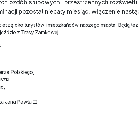
nych ozdób słupowych i przestrzennych rozświet
nacji pozostał niecały miesiąc, włączenie nastąp
cieszą oko turystów i mieszkańców naszego miasta. Będą tez ro
zjeździe z Trasy Zamkowej.
:
erza Polskiego,
szki,
go,
a Jana Pawła II,