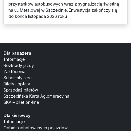
przystanków autobusowych wraz z sygnalizacją świetlną
na ul. Metalowej w Szczecinie. Inwestycja zakończy się
do końca listopada 2026 roku
Dla pasażera
Informacje
Rozkłady jazdy
Zakłócenia
Schematy sieci
Bilety i opłaty
Sprzedaż biletów
Szczecińska Karta Aglomeracyjna
SKA – bilet on-line
Dla kierowcy
Informacje
Odbiór odholowanych pojazdów