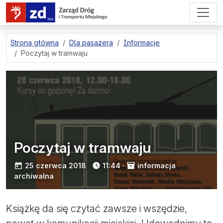
przejdź do treści strony
Strona główna
Dla pasażera
Informacje
Poczytaj w tramwaju
Poczytaj w tramwaju
opublikowano:
25 czerwca 2018
11:44
·
informacja
archiwalna
Książkę da się czytać zawsze i wszędzie,