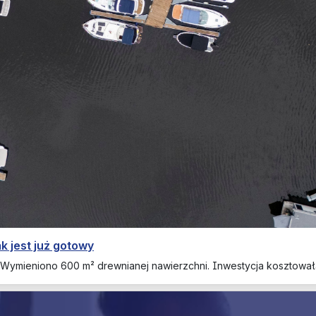
k jest już gotowy
 Wymieniono 600 m² drewnianej nawierzchni. Inwestycja kosztowała