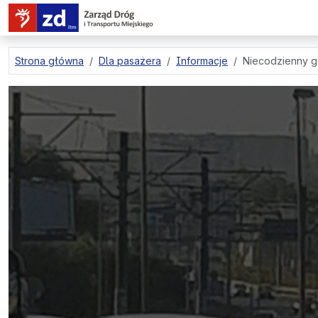
przejdź do treści strony
Strona główna
Dla pasażera
Informacje
Niecodzienny g