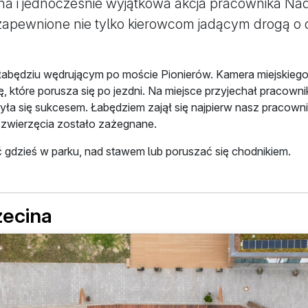
na i jednocześnie wyjątkowa akcja pracownika Na
zapewnione nie tylko kierowcom jadącym drogą o 
łabędziu wędrującym po moście Pionierów. Kamera miejskiego 
ę, które porusza się po jezdni. Na miejsce przyjechał pracow
yła się sukcesem. Łabędziem zajął się najpierw nasz pracowni
zwierzęcia zostało zażegnane.
 gdzieś w parku, nad stawem lub poruszać się chodnikiem.
zecina