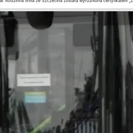
ar. Rodzinna firma ze Szczecina została wyróżniona certyfikatem „