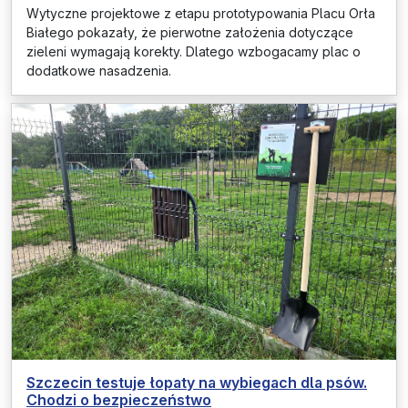
Wytyczne projektowe z etapu prototypowania Placu Orła
Białego pokazały, że pierwotne założenia dotyczące
zieleni wymagają korekty. Dlatego wzbogacamy plac o
dodatkowe nasadzenia.
Szczecin testuje łopaty na wybiegach dla psów.
Chodzi o bezpieczeństwo