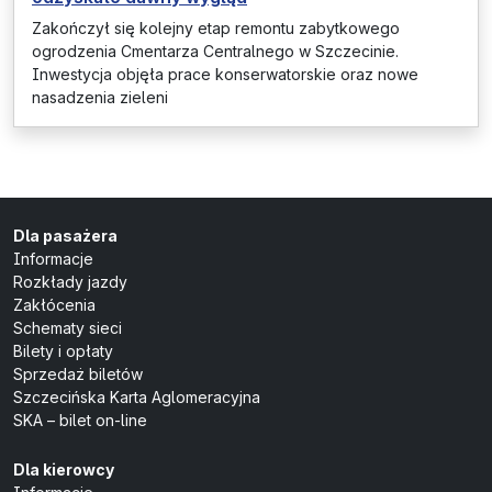
Zakończył się kolejny etap remontu zabytkowego
ogrodzenia Cmentarza Centralnego w Szczecinie.
Inwestycja objęła prace konserwatorskie oraz nowe
nasadzenia zieleni
Dla pasażera
Informacje
Rozkłady jazdy
Zakłócenia
Schematy sieci
Bilety i opłaty
Sprzedaż biletów
Szczecińska Karta Aglomeracyjna
SKA – bilet on-line
Dla kierowcy