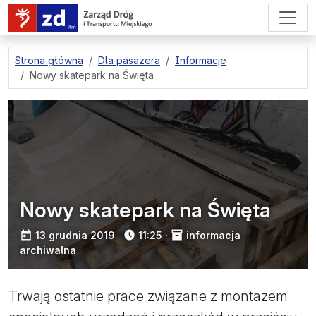
przejdź do treści strony
Strona główna
Dla pasażera
Informacje
Nowy skatepark na Święta
Nowy skatepark na Święta
opublikowano:
13 grudnia 2019
11:25
·
informacja
archiwalna
Trwają ostatnie prace związane z montażem