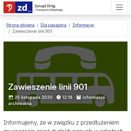
przejdź do treści strony
Strona główna
Dla pasażera
Informacje
Zawieszenie linii 901
Zawieszenie linii 901
opublikowano:
25 listopada 2020
12:18
·
informacja
archiwalna
Informujemy, że w związku z przedłużeniem