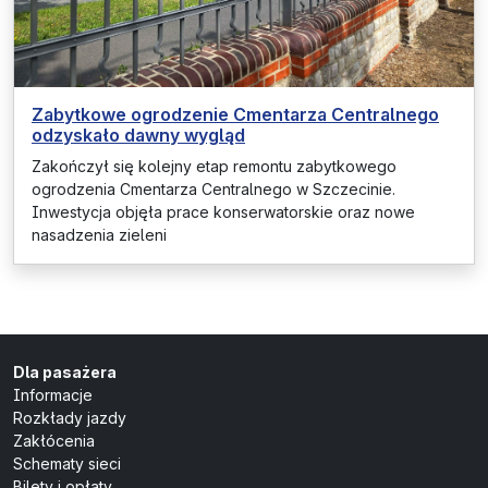
Zabytkowe ogrodzenie Cmentarza Centralnego
odzyskało dawny wygląd
Zakończył się kolejny etap remontu zabytkowego
ogrodzenia Cmentarza Centralnego w Szczecinie.
Inwestycja objęła prace konserwatorskie oraz nowe
nasadzenia zieleni
Dla pasażera
Informacje
Rozkłady jazdy
Zakłócenia
Schematy sieci
Bilety i opłaty