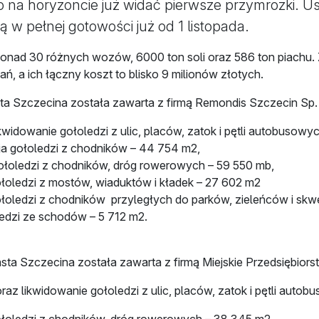
 to na horyzoncie już widać pierwsze przymrozki.
są w pełnej gotowości już od 1 listopada.
ponad 30 różnych wozów, 6000 ton soli oraz 586 ton piachu. 
 a ich łączny koszt to blisko 9 milionów złotych.
 Szczecina została zawarta z firmą Remondis Szczecin Sp. z
owanie gołoledzi z ulic, placów, zatok i pętli autobusowych –
ja gołoledzi z chodników – 44 754 m2,
ołoledzi z chodników, dróg rowerowych – 59 550 mb,
łoledzi z mostów, wiaduktów i kładek – 27 602 m2
ołoledzi z chodników przyległych do parków, zieleńców i sk
ledzi ze schodów – 5 712 m2.
 Szczecina została zawarta z firmą Miejskie Przedsiębiorst
kwidowanie gołoledzi z ulic, placów, zatok i pętli autobusow