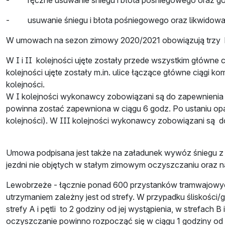
- ręczne usuwanie śniegu i błota pośniegowego oraz goł
- usuwanie śniegu i błota pośniegowego oraz likwidowani
W umowach na sezon zimowy 2020/2021 obowiązują trzy ko
W I i II kolejności ujęte zostały przede wszystkim główne c
kolejności ujęte zostały m.in. ulice łączące główne ciągi ko
kolejności.
W I kolejności wykonawcy zobowiązani są do zapewnienia p
powinna zostać zapewniona w ciągu 6 godz. Po ustaniu opad
kolejności). W III kolejności wykonawcy zobowiązani są d
Umowa podpisana jest także na załadunek wywóz śniegu z c
jezdni nie objętych w stałym zimowym oczyszczaniu oraz n
Lewobrzeże - łącznie ponad 600 przystanków tramwajowych 
utrzymaniem zależny jest od strefy. W przypadku śliskości/g
strefy A i pętli to 2 godziny od jej wystąpienia, w strefach
oczyszczanie powinno rozpocząć się w ciągu 1 godziny od m