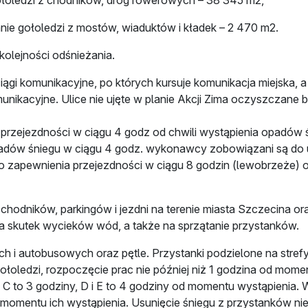
oledzi z chodników, dróg rowerowych – 38 345 m2,
e gołoledzi z mostów, wiaduktów i kładek – 2 470 m2.
lejności odśnieżania.
iągi komunikacyjne, po których kursuje komunikacja miejska, a
munikacyjne. Ulice nie ujęte w planie Akcji Zima oczyszczane b
rzejezdności w ciągu 4 godz od chwili wystąpienia opadów śn
ów śniegu w ciągu 4 godz. wykonawcy zobowiązani są do usuni
o zapewnienia przejezdności w ciągu 8 godzin (lewobrzeże) 
hodników, parkingów i jezdni na terenie miasta Szczecina 
a skutek wycieków wód, a także na sprzątanie przystanków.
i autobusowych oraz pętle. Przystanki podzielone na strefy
ołoledzi, rozpoczęcie prac nie później niż 1 godzina od momen
 B i C to 3 godziny, D i E to 4 godziny od momentu wystąpienia
omentu ich wystąpienia. Usunięcie śniegu z przystanków nie