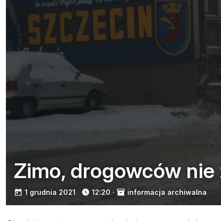
Zimo, drogowców nie 
opublikowano:
1 grudnia 2021
12:20
·
informacja archiwalna