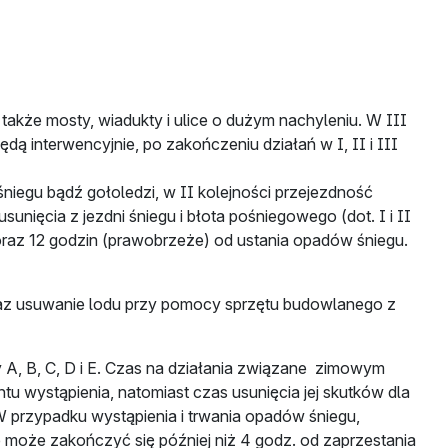
 także mosty, wiadukty i ulice o dużym nachyleniu. W III
ędą interwencyjnie, po zakończeniu działań w I, II i III
iegu bądź gołoledzi, w II kolejności przejezdność
ęcia z jezdni śniegu i błota pośniegowego (dot. I i II
oraz 12 godzin (prawobrzeże) od ustania opadów śniegu.
oraz usuwanie lodu przy pomocy sprzętu budowlanego z
 A, B, C, D i E. Czas na działania związane zimowym
tu wystąpienia, natomiast czas usunięcia jej skutków dla
. W przypadku wystąpienia i trwania opadów śniegu,
 może zakończyć się później niż 4 godz. od zaprzestania