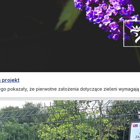
 projekt
ego pokazały, że pierwotne założenia dotyczące zieleni wymagaj