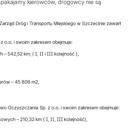
 Uspakajamy kierowców, drogowcy nie są
Zarząd Dróg i Transportu Miejskiego w Szczecinie zawarł
 o.o. i swoim zakresem obejmuje:
 542,52 km; ( I, II i III kolejność ),
werów – 45 808 m2,
wo Oczyszczania Sp. z o.o. i swoim zakresem obejmuje:
ych – 210,32 km ( I, II, III kolejność),