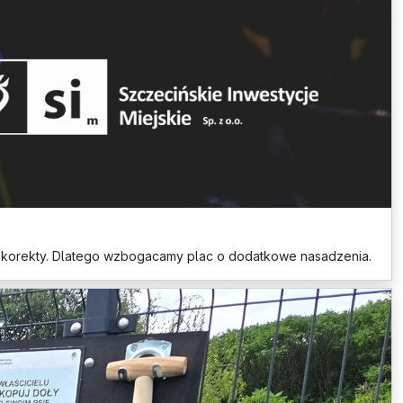
ą korekty. Dlatego wzbogacamy plac o dodatkowe nasadzenia.