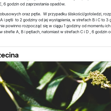
i E, 6 godzin od zaprzestania opadów.
usowych oraz pętle. W przypadku śliskości/gołoledzi, rozpo
 A i pętli to 2 godziny od jej wystąpienia, w strefach B i C t
nie powinno rozpocząć się w ciągu 1 godziny od momentu ich 
strefie A, B i pętlach, natomiast w strefach C i D , 6 godzin
zecina