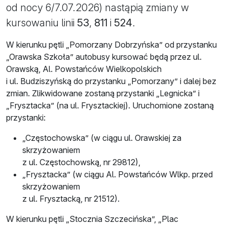
od nocy 6/7.07.2026) nastąpią zmiany w
kursowaniu linii
53
,
811
i
524
.
W kierunku pętli „Pomorzany Dobrzyńska” od przystanku
„Orawska Szkoła” autobusy kursować będą przez ul.
Orawską, Al. Powstańców Wielkopolskich
i ul. Budziszyńską do przystanku „Pomorzany” i dalej bez
zmian. Zlikwidowane zostaną przystanki „Legnicka” i
„Frysztacka” (na ul. Frysztackiej). Uruchomione zostaną
przystanki:
„Częstochowska” (w ciągu ul. Orawskiej za
skrzyżowaniem
z ul. Częstochowską, nr 29812),
„Frysztacka” (w ciągu Al. Powstańców Wlkp. przed
skrzyżowaniem
z ul. Frysztacką, nr 21512).
W kierunku pętli „Stocznia Szczecińska”, „Plac