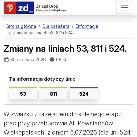
przejdź do treści strony
Strona główna
Dla pasażera
Informacje
Zmiany na liniach 53, 811 i 524.
Zmiany na liniach 53, 811 i 524.
opublikowano:
30 czerwca 2026
06:50
Ta informacja dotyczy linii:
53
811
524
W związku z przejściem do kolejnego etapu
prac przy przebudowie Al. Powstańców
Wielkopolskich z dniem 6
.07.2026
(dla linii 524