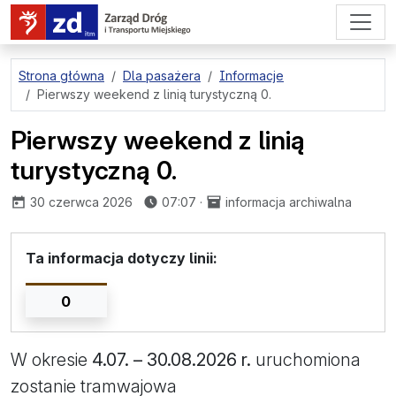
przejdź do treści strony
Strona główna
Dla pasażera
Informacje
Pierwszy weekend z linią turystyczną 0.
Pierwszy weekend z linią
turystyczną 0.
opublikowano:
30 czerwca 2026
07:07
·
informacja archiwalna
Ta informacja dotyczy linii:
0
W okresie
4.07. – 30.08.2026
r.
uruchomiona
zostanie tramwajowa