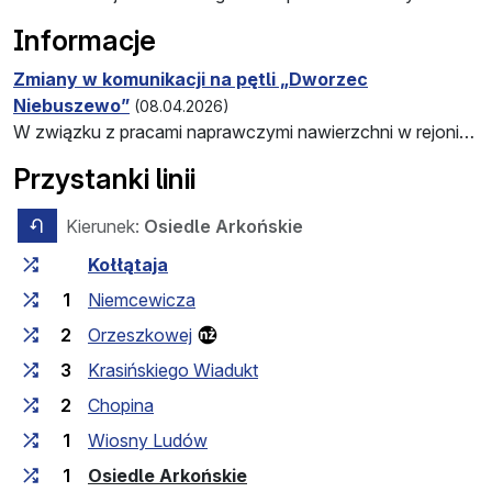
Informacje
Zmiany w komunikacji na pętli „Dworzec
Niebuszewo”
(08.04.2026)
W związku z pracami naprawczymi nawierzchni w rejonie pętli „Dworzec Niebuszewo” z dniem 11.04.2026 wprowadzone zostaną zmiany w kursowaniu linii 2, 11, 51, 78, 87, 92 i 99.
Przystanki linii
Kierunek:
Osiedle Arkońskie
przeciwny kierunek
Czas przejazdu między przystankami
Przystanek
Kołłątaja
1
Niemcewicza
2
Orzeszkowej
3
Krasińskiego Wiadukt
2
Chopina
1
Wiosny Ludów
(przystanek końcowy)
1
Osiedle Arkońskie