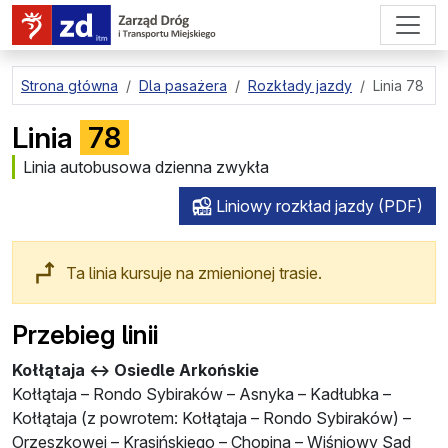
przejdź do treści strony
Strona główna
Dla pasażera
Rozkłady jazdy
Linia 78
Linia
78
Linia autobusowa dzienna zwykła
Liniowy rozkład jazdy (PDF)
Ta linia kursuje na zmienionej trasie.
Przebieg linii
Kołłątaja ↔ Osiedle Arkońskie
Kołłątaja – Rondo Sybiraków – Asnyka – Kadłubka –
Kołłątaja (z powrotem: Kołłątaja – Rondo Sybiraków) –
Orzeszkowej – Krasińskiego – Chopina – Wiśniowy Sad