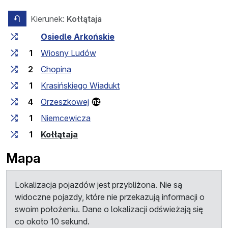
Kierunek:
Kołłątaja
przeciwny kierunek
Czas przejazdu między przystankami
Przystanek
Osiedle Arkońskie
1
Wiosny Ludów
2
Chopina
1
Krasińskiego Wiadukt
4
Orzeszkowej
1
Niemcewicza
(przystanek końcowy)
1
Kołłątaja
Mapa
Lokalizacja pojazdów jest przybliżona. Nie są
widoczne pojazdy, które nie przekazują informacji o
swoim położeniu. Dane o lokalizacji odświeżają się
co około 10 sekund.