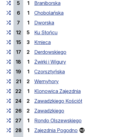
5
1
Braniborska
6
1
Chobolańska
7
1
Dworska
12
5
Ku Słońcu
15
3
Kmieca
17
2
Derdowskiego
18
1
Żwirki i Wigury
19
1
Czorsztyńska
21
2
Wernyhory
22
1
Klonowica Zajezdnia
24
2
Zawadzkiego Kościół
26
2
Zawadzkiego
27
1
Rondo Olszewskiego
28
1
Zajezdnia Pogodno