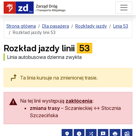
przejdź do treści strony
Strona główna
Dla pasażera
Rozkłady jazdy
Linia 53
Rozkład jazdy linii 53
Rozkład jazdy linii
53
Linia autobusowa dzienna zwykła
Ta linia kursuje na zmienionej trasie.
Na tej linii występują
zakłócenia
:
zmiana trasy
–
Sczanieckiej
↔
Stocznia
Szczecińska
lokalizacja przystanku na mapie
najbliższe odjazdy z tego 
wszystkie linie zatr
zgłoś przysta
drukuj
lin