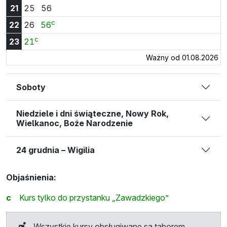
Godzina 21:25
Godzina 21:56
21
25
56
c
Godzina 22:26
Godzina 22:56
22
26
56
c
Godzina 23:21
23
21
Ważny od 01.08.2026
Soboty
Niedziele i dni świąteczne, Nowy Rok,
Wielkanoc, Boże Narodzenie
24 grudnia – Wigilia
Objaśnienia:
c
Kurs tylko do przystanku „Zawadzkiego”
Wszystkie kursy obsługiwane są taborem