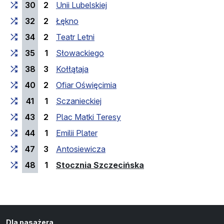
30
2
Unii Lubelskiej
32
2
Łękno
34
2
Teatr Letni
35
1
Słowackiego
38
3
Kołłątaja
40
2
Ofiar Oświęcimia
41
1
Sczanieckiej
43
2
Plac Matki Teresy
44
1
Emilii Plater
47
3
Antosiewicza
(przystanek końco
48
1
Stocznia Szczecińska
Dla pasażera