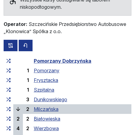
niskopodłogowym.
Operator:
Szczecińskie Przedsiębiorstwo Autobusowe
„Klonowica” Spółka z o.o.
wszystkie trasy tej linii
rozkład jazdy dla przeciwnego kierunku
Czas przejazdu narastająco
Czas przejazdu między 
Pomorzany Dobrzyńska
1
Pomorzany
1
Frysztacka
1
Szpitalna
3
Dunikowskiego
(bieżący przystanek)
2
Milczańska
2
2
Białowieska
4
2
Wierzbowa