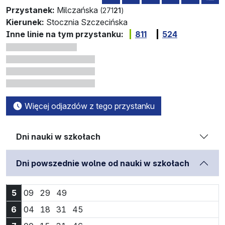
Przystanek:
Milczańska
(271
21
)
Kierunek:
Stocznia Szczecińska
Inne linie na tym przystanku:
811
524
Więcej odjazdów z tego przystanku
Dni nauki w szkołach
Dni powszednie wolne od nauki w szkołach
Godzina 5:09
Godzina 5:29
Godzina 5:49
5
09
29
49
Godzina 6:04
Godzina 6:18
Godzina 6:31
Godzina 6:45
6
04
18
31
45