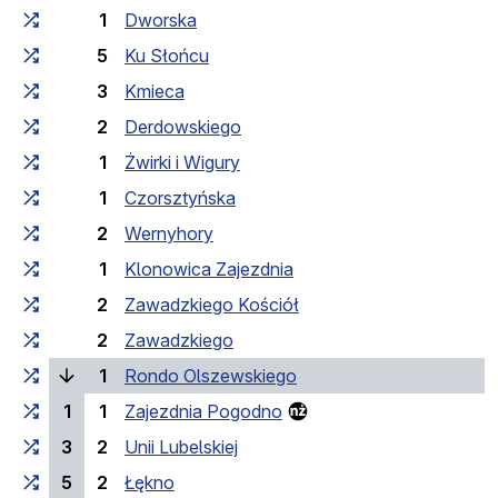
1
Dworska
5
Ku Słońcu
3
Kmieca
2
Derdowskiego
1
Żwirki i Wigury
1
Czorsztyńska
2
Wernyhory
1
Klonowica Zajezdnia
2
Zawadzkiego Kościół
2
Zawadzkiego
(bieżący przystanek)
1
Rondo Olszewskiego
1
1
Zajezdnia Pogodno
3
2
Unii Lubelskiej
5
2
Łękno