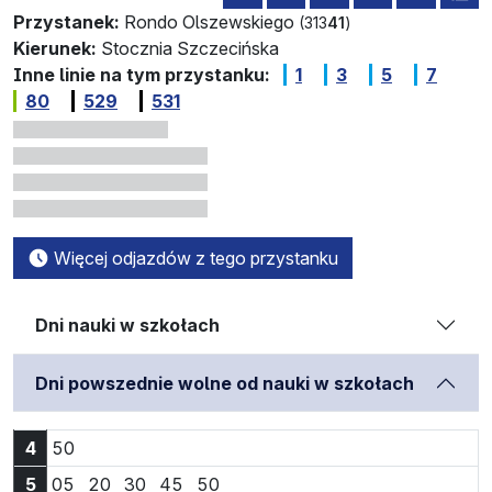
Przystanek:
Rondo Olszewskiego
(313
41
)
Kierunek:
Stocznia Szczecińska
Inne linie na tym przystanku:
1
3
5
7
80
529
531
Więcej odjazdów z tego przystanku
Dni nauki w szkołach
Dni powszednie wolne od nauki w szkołach
Godzina 4:50
4
50
Godzina 5:05
Godzina 5:20
Godzina 5:30
Godzina 5:45
Godzina 5:50
5
05
20
30
45
50