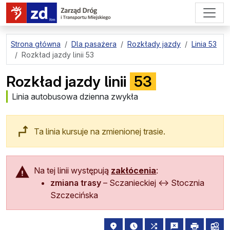
przejdź do treści strony
Strona główna
Dla pasażera
Rozkłady jazdy
Linia 53
Rozkład jazdy linii 53
Rozkład jazdy linii
53
Linia autobusowa dzienna zwykła
Ta linia kursuje na zmienionej trasie.
Na tej linii występują
zakłócenia
:
zmiana trasy
–
Sczanieckiej
↔
Stocznia
Szczecińska
lokalizacja przystanku na mapie
najbliższe odjazdy z tego 
wszystkie linie zat
zgłoś przysta
drukuj
lin