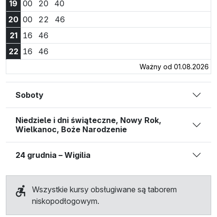
Godzina 19:00
Godzina 19:20
Godzina 19:40
19
00
20
40
Godzina 20:00
Godzina 20:22
Godzina 20:46
20
00
22
46
Godzina 21:16
Godzina 21:46
21
16
46
Godzina 22:16
Godzina 22:46
22
16
46
Ważny od 01.08.2026
Soboty
Niedziele i dni świąteczne, Nowy Rok,
Wielkanoc, Boże Narodzenie
24 grudnia – Wigilia
Wszystkie kursy obsługiwane są taborem
niskopodłogowym.