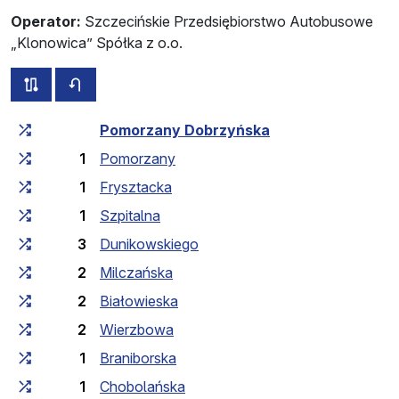
Operator:
Szczecińskie Przedsiębiorstwo Autobusowe
„Klonowica” Spółka z o.o.
wszystkie trasy tej linii
rozkład jazdy dla przeciwnego kierunku
Czas przejazdu narastająco
Czas przejazdu między 
Pomorzany Dobrzyńska
1
Pomorzany
1
Frysztacka
1
Szpitalna
3
Dunikowskiego
2
Milczańska
2
Białowieska
2
Wierzbowa
1
Braniborska
1
Chobolańska