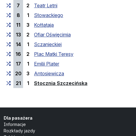
7
2
Teatr Letni
8
1
Słowackiego
11
3
Kołłątaja
13
2
Ofiar Oświęcimia
14
1
Sczanieckiej
16
2
Plac Matki Teresy
17
1
Emilii Plater
20
3
Antosiewicza
(przystanek końco
21
1
Stocznia Szczecińska
Dla pasażera
Informacje
Rozkłady jazdy