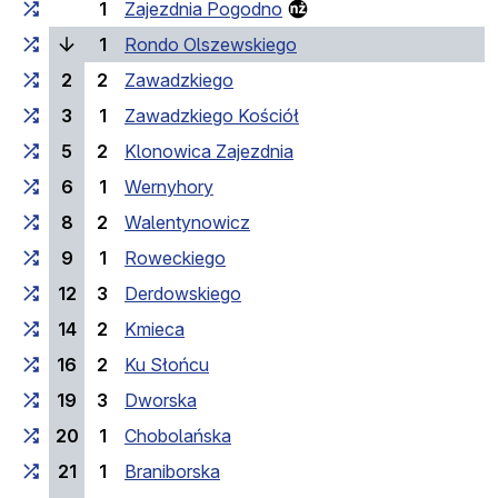
1
Zajezdnia Pogodno
(bieżący przystanek)
1
Rondo Olszewskiego
2
2
Zawadzkiego
3
1
Zawadzkiego Kościół
5
2
Klonowica Zajezdnia
6
1
Wernyhory
8
2
Walentynowicz
9
1
Roweckiego
12
3
Derdowskiego
14
2
Kmieca
16
2
Ku Słońcu
19
3
Dworska
20
1
Chobolańska
21
1
Braniborska