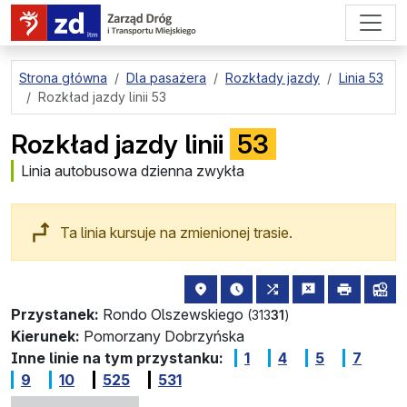
przejdź do treści strony
Strona główna
Dla pasażera
Rozkłady jazdy
Linia 53
Rozkład jazdy linii 53
Rozkład jazdy linii
53
Linia autobusowa dzienna zwykła
Ta linia kursuje na zmienionej trasie.
lokalizacja przystanku na mapie
najbliższe odjazdy z tego 
wszystkie linie zat
zgłoś przysta
drukuj
lin
Przystanek:
Rondo Olszewskiego
(313
31
)
Kierunek:
Pomorzany Dobrzyńska
Inne linie na tym przystanku:
1
4
5
7
9
10
525
531