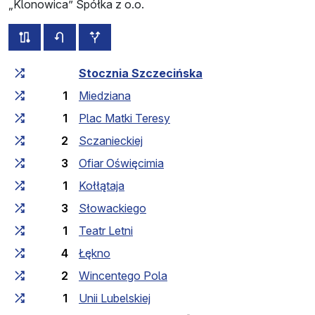
„Klonowica” Spółka z o.o.
wszystkie trasy tej linii
rozkład jazdy dla przeciwnego kierunku
przystanki dodatkowe
Czas przejazdu narastająco
Czas przejazdu między 
Stocznia Szczecińska
1
Miedziana
1
Plac Matki Teresy
2
Sczanieckiej
3
Ofiar Oświęcimia
1
Kołłątaja
3
Słowackiego
1
Teatr Letni
4
Łękno
2
Wincentego Pola
1
Unii Lubelskiej