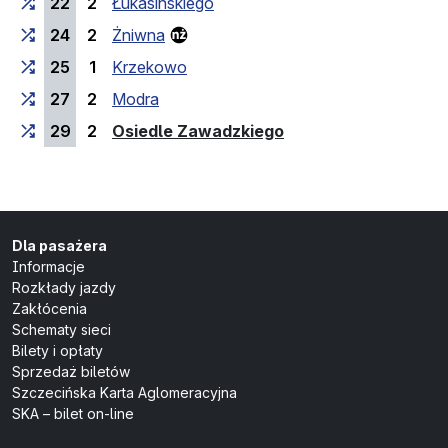
22
2
Łukasińskiego
24
2
Żniwna
25
1
Krzekowo
27
2
Modra
(przystanek końcow
29
2
Osiedle Zawadzkiego
Dla pasażera
Informacje
Rozkłady jazdy
Zakłócenia
Schematy sieci
Bilety i opłaty
Sprzedaż biletów
Szczecińska Karta Aglomeracyjna
SKA – bilet on-line