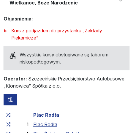
Wielkanoc, Boże Narodzenie
Objaśnienia:
b
Kurs z podjazdem do przystanku „Zakłady
Piekarnicze”
Wszystkie kursy obsługiwane są taborem
niskopodłogowym.
Operator:
Szczecińskie Przedsiębiorstwo Autobusowe
„Klonowica” Spółka z o.o.
wszystkie trasy tej linii
Czas przejazdu narastająco
Czas przejazdu między 
Plac Rodła
1
Plac Rodła