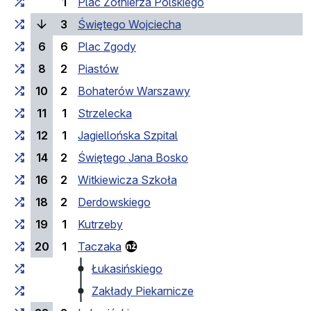
1
Plac Żołnierza Polskiego
(bieżący przystanek)
3
Świętego Wojciecha
6
6
Plac Zgody
8
2
Piastów
10
2
Bohaterów Warszawy
11
1
Strzelecka
12
1
Jagiellońska Szpital
14
2
Świętego Jana Bosko
16
2
Witkiewicza Szkoła
18
2
Derdowskiego
19
1
Kutrzeby
20
1
Taczaka
Łukasińskiego
Zakłady Piekarnicze