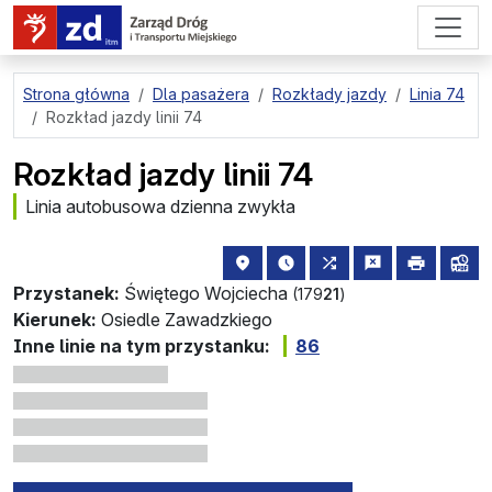
przejdź do treści strony
Strona główna
Dla pasażera
Rozkłady jazdy
Linia 74
Rozkład jazdy linii 74
Rozkład jazdy linii 74
Linia autobusowa dzienna zwykła
lokalizacja przystanku na mapie
najbliższe odjazdy z tego 
wszystkie linie zat
zgłoś przysta
drukuj
lin
Przystanek:
Świętego Wojciecha
(179
21
)
Kierunek:
Osiedle Zawadzkiego
Inne linie na tym przystanku:
86