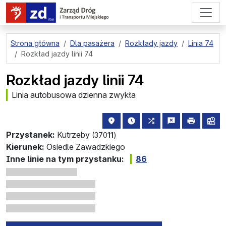
przejdź do treści strony
Strona główna
Dla pasażera
Rozkłady jazdy
Linia 74
Rozkład jazdy linii 74
Rozkład jazdy linii 74
Linia autobusowa dzienna zwykła
lokalizacja przystanku na mapie
najbliższe odjazdy z tego 
wszystkie linie zatr
zgłoś przysta
drukuj
lin
Przystanek:
Kutrzeby
(370
11
)
Kierunek:
Osiedle Zawadzkiego
Inne linie na tym przystanku:
86