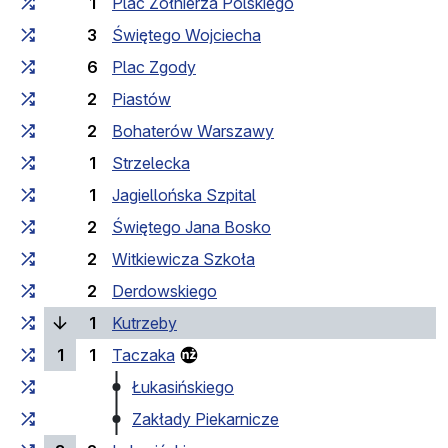
1
Plac Żołnierza Polskiego
3
Świętego Wojciecha
6
Plac Zgody
2
Piastów
2
Bohaterów Warszawy
1
Strzelecka
1
Jagiellońska Szpital
2
Świętego Jana Bosko
2
Witkiewicza Szkoła
2
Derdowskiego
(bieżący przystanek)
1
Kutrzeby
1
1
Taczaka
Łukasińskiego
Zakłady Piekarnicze