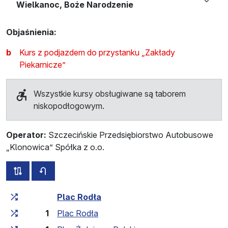
Wielkanoc, Boże Narodzenie
Objaśnienia:
b
Kurs z podjazdem do przystanku „Zakłady
Piekarnicze”
Wszystkie kursy obsługiwane są taborem
niskopodłogowym.
Operator:
Szczecińskie Przedsiębiorstwo Autobusowe
„Klonowica” Spółka z o.o.
wszystkie trasy tej linii
rozkład jazdy dla przeciwnego kierunku
Czas przejazdu narastająco
Czas przejazdu między 
Plac Rodła
1
Plac Rodła