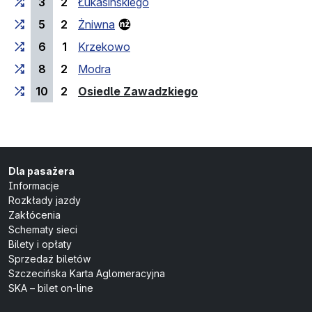
3
2
Łukasińskiego
5
2
Żniwna
6
1
Krzekowo
8
2
Modra
(przystanek końcow
10
2
Osiedle Zawadzkiego
Dla pasażera
Informacje
Rozkłady jazdy
Zakłócenia
Schematy sieci
Bilety i opłaty
Sprzedaż biletów
Szczecińska Karta Aglomeracyjna
SKA – bilet on-line