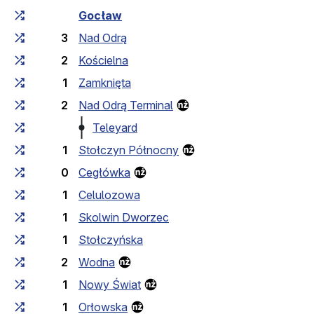
Czas przejazdu narastająco
Czas przejazdu między 
Gocław
3
Nad Odrą
2
Kościelna
1
Zamknięta
2
Nad Odrą Terminal
Teleyard
1
Stołczyn Północny
0
Cegłówka
1
Celulozowa
1
Skolwin Dworzec
1
Stołczyńska
2
Wodna
1
Nowy Świat
1
Orłowska