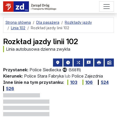
przejdź do treści strony
Strona główna
Dla pasażera
Rozkłady jazdy
Linia 102
Rozkład jazdy linii 102
Rozkład jazdy linii 102
Linia autobusowa dzienna zwykła
lokalizacja przystanku na mapie
najbliższe odjazdy z tego 
wszystkie linie zatr
zgłoś przysta
drukuj
lin
Przystanek:
Police Siedlecka
(568
11
)
Kierunek:
Police Stara Fabryka
lub
Police Zajezdnia
Inne linie na tym przystanku:
103
106
524
526