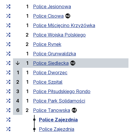
1
Police Jesionowa
1
Police Cisowa
1
Police Mścięcino Krzyżówka
2
Police Wojska Polskiego
2
Police Rynek
1
Police Grunwaldzka
(bieżący przystanek)
1
Police Siedlecka
1
1
Police Dworzec
2
1
Police Szpital
3
1
Police Piłsudskiego Rondo
4
1
Police Park Solidarności
6
2
Police Tanowska
Police Zajezdnia
Police Zajezdnia