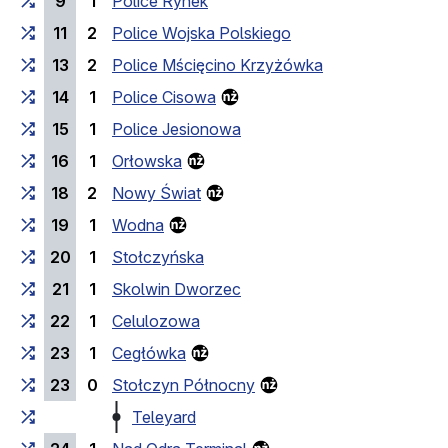
9
1
Police Rynek
11
2
Police Wojska Polskiego
13
2
Police Mścięcino Krzyżówka
14
1
Police Cisowa
15
1
Police Jesionowa
16
1
Orłowska
18
2
Nowy Świat
19
1
Wodna
20
1
Stołczyńska
21
1
Skolwin Dworzec
22
1
Celulozowa
23
1
Cegłówka
23
0
Stołczyn Północny
Teleyard