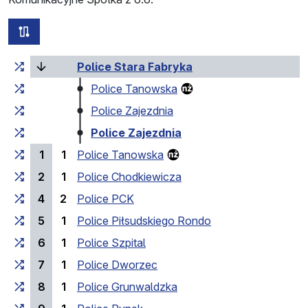
wszystkie trasy tej linii
Czas przejazdu narastająco
Czas przejazdu między 
(bieżący przystanek
Police Stara Fabryka
Police Tanowska
Police Zajezdnia
Police Zajezdnia
1
1
Police Tanowska
2
1
Police Chodkiewicza
4
2
Police PCK
5
1
Police Piłsudskiego Rondo
6
1
Police Szpital
7
1
Police Dworzec
8
1
Police Grunwaldzka