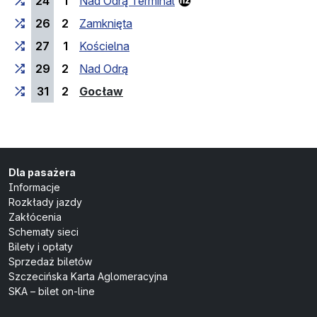
24
1
Nad Odrą Terminal
26
2
Zamknięta
27
1
Kościelna
29
2
Nad Odrą
(przystanek końcowy)
31
2
Gocław
Dla pasażera
Informacje
Rozkłady jazdy
Zakłócenia
Schematy sieci
Bilety i opłaty
Sprzedaż biletów
Szczecińska Karta Aglomeracyjna
SKA – bilet on-line