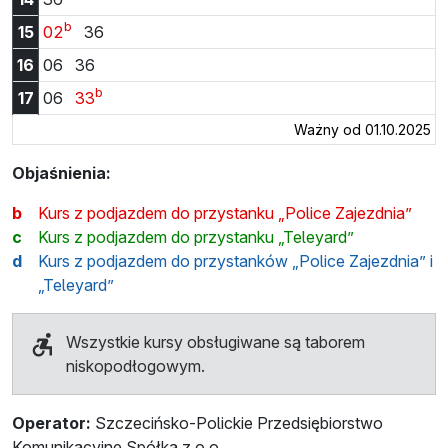
b
Godzina 15:02
Godzina 15:36
15
02
36
Godzina 16:06
Godzina 16:36
16
06
36
b
Godzina 17:06
Godzina 17:33
17
06
33
Ważny od 01.10.2025
Objaśnienia:
b
Kurs z podjazdem do przystanku „Police Zajezdnia”
c
Kurs z podjazdem do przystanku „Teleyard”
d
Kurs z podjazdem do przystanków „Police Zajezdnia” i
„Teleyard”
Wszystkie kursy obsługiwane są taborem
niskopodłogowym.
Operator:
Szczecińsko-Polickie Przedsiębiorstwo
Komunikacyjne Spółka z o.o.