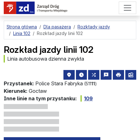
przejdź do treści strony
Strona główna
Dla pasażera
Rozkłady jazdy
Linia 102
Rozkład jazdy linii 102
Rozkład jazdy linii 102
Linia autobusowa dzienna zwykła
lokalizacja przystanku na mapie
najbliższe odjazdy z tego 
wszystkie linie zatr
zgłoś przysta
drukuj
lin
Przystanek:
Police Stara Fabryka
(511
11
)
Kierunek:
Gocław
Inne linie na tym przystanku:
109