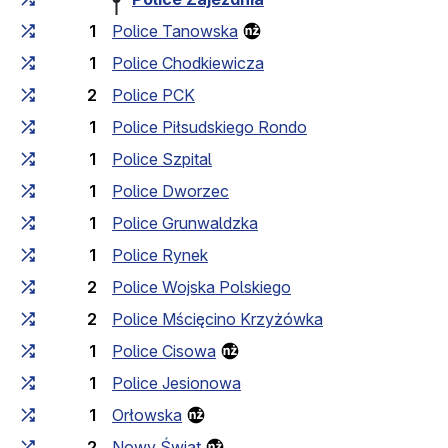
1
Police Tanowska
1
Police Chodkiewicza
2
Police PCK
1
Police Piłsudskiego Rondo
1
Police Szpital
1
Police Dworzec
1
Police Grunwaldzka
1
Police Rynek
2
Police Wojska Polskiego
2
Police Mścięcino Krzyżówka
1
Police Cisowa
1
Police Jesionowa
1
Orłowska
2
Nowy Świat