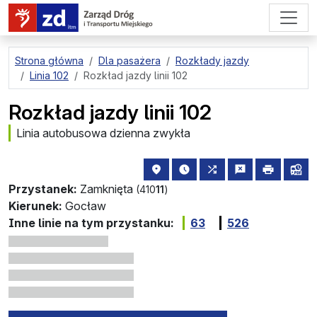
przejdź do treści strony
Strona główna
Dla pasażera
Rozkłady jazdy
Linia 102
Rozkład jazdy linii 102
Rozkład jazdy linii 102
Linia autobusowa dzienna zwykła
lokalizacja przystanku na mapie
najbliższe odjazdy z tego 
wszystkie linie zatr
zgłoś przysta
drukuj
lin
Przystanek:
Zamknięta
(410
11
)
Kierunek:
Gocław
Inne linie na tym przystanku:
63
526