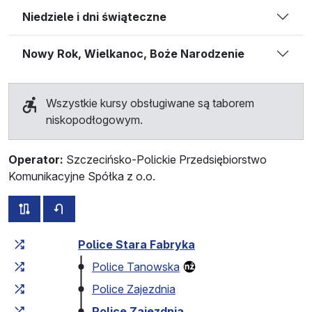
Niedziele i dni świąteczne
Nowy Rok, Wielkanoc, Boże Narodzenie
Wszystkie kursy obsługiwane są taborem
niskopodłogowym.
Operator:
Szczecińsko-Polickie Przedsiębiorstwo
Komunikacyjne Spółka z o.o.
wszystkie trasy tej linii
rozkład jazdy dla przeciwnego kierunku
Czas przejazdu narastająco
Czas przejazdu między 
Police Stara Fabryka
Police Tanowska
Police Zajezdnia
Police Zajezdnia