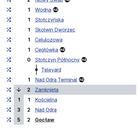
1
Wodna
1
Stołczyńska
1
Skolwin Dworzec
1
Celulozowa
1
Cegłówka
0
Stołczyn Północny
Teleyard
1
Nad Odrą Terminal
(bieżący przystanek)
2
Zamknięta
1
1
Kościelna
3
2
Nad Odrą
(przystanek końcowy)
5
2
Gocław