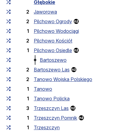
Czas przejazdu narastająco
Czas przejazdu między 
Głębokie
2
Jaworowa
2
Pilchowo Ogrody
1
Pilchowo Wodociągi
2
Pilchowo Kościół
1
Pilchowo Osiedle
Bartoszewo
2
Bartoszewo Las
2
Tanowo Wojska Polskiego
1
Tanowo
1
Tanowo Policka
3
Trzeszczyn Las
1
Trzeszczyn Pomnik
1
Trzeszczyn