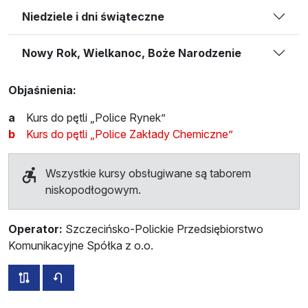
Niedziele i dni świąteczne
Nowy Rok, Wielkanoc, Boże Narodzenie
Objaśnienia:
a
Kurs do pętli „Police Rynek”
b
Kurs do pętli „Police Zakłady Chemiczne”
Wszystkie kursy obsługiwane są taborem
niskopodłogowym.
Operator:
Szczecińsko-Polickie Przedsiębiorstwo
Komunikacyjne Spółka z o.o.
wszystkie trasy tej linii
rozkład jazdy dla przeciwnego kierunku