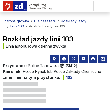
przejdź do treści strony
Strona główna
Dla pasażera
Rozkłady jazdy
Linia 103
Rozkład jazdy linii 103
Rozkład jazdy linii 103
Linia autobusowa dzienna zwykła
lokalizacja przystanku na mapie
najbliższe odjazdy z tego 
wszystkie linie zat
zgłoś przysta
drukuj
lin
Przystanek:
Police Tanowska
(514
12
)
Kierunek:
Police Rynek
lub
Police Zakłady Chemiczne
Inne linie na tym przystanku:
102