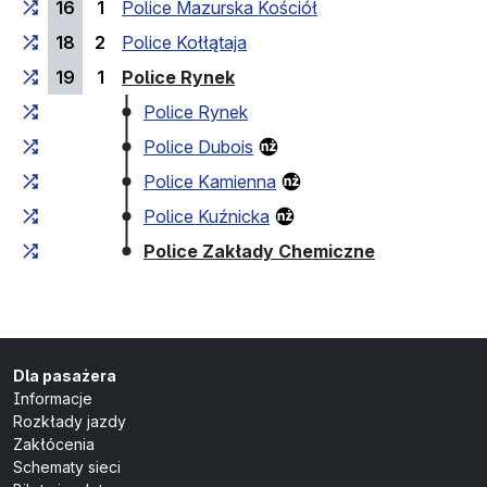
16
1
Police Mazurska Kościół
18
2
Police Kołłątaja
(przystanek końcowy)
19
1
Police Rynek
Police Rynek
Police Dubois
Police Kamienna
Police Kuźnicka
(przystanek
Police Zakłady Chemiczne
Dla pasażera
Informacje
Rozkłady jazdy
Zakłócenia
Schematy sieci