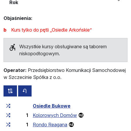
Rok
Objaśnienia:
b
Kurs tylko do pętli „Osiedle Arkońskie”
Wszystkie kursy obsługiwane są taborem
niskopodłogowym.
Operator:
Przedsiębiorstwo Komunikacji Samochodowej
w Szczecinie Spółka z o.o.
wszystkie trasy tej linii
rozkład jazdy dla przeciwnego kierunku
Czas przejazdu narastająco
Czas przejazdu między 
Osiedle Bukowe
1
Kolorowych Domów
1
Rondo Reagana