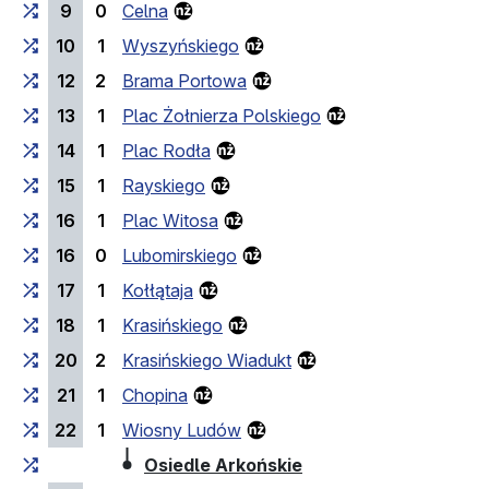
9
0
Celna
10
1
Wyszyńskiego
12
2
Brama Portowa
13
1
Plac Żołnierza Polskiego
14
1
Plac Rodła
15
1
Rayskiego
16
1
Plac Witosa
16
0
Lubomirskiego
17
1
Kołłątaja
18
1
Krasińskiego
20
2
Krasińskiego Wiadukt
21
1
Chopina
22
1
Wiosny Ludów
(przystanek końcowy
Osiedle Arkońskie