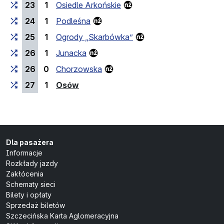
23
1
Osiedle Arkońskie
24
1
Podleśna
25
1
Ogrody „Skarbówka”
26
1
Junacka
26
0
Chorzowska
(przystanek końcowy)
27
1
Osów
Dla pasażera
Informacje
Rozkłady jazdy
Zakłócenia
Schematy sieci
Bilety i opłaty
Sprzedaż biletów
Szczecińska Karta Aglomeracyjna