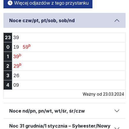
Więcej odjazdów z tego przystanku
Noce czw/pt, pt/sob, sob/nd
Godzina 23:39
23
39
b
Godzina 0:19
Godzina 0:59
0
19
59
b
Godzina 1:39
1
39
b
Godzina 2:29
2
29
Godzina 3:26
3
26
Godzina 4:09
4
09
Ważny od 23.03.2024
Noce nd/pn, pn/wt, wt/śr, śr/czw
Noc 31 grudnia/1 stycznia – Sylwester/Nowy