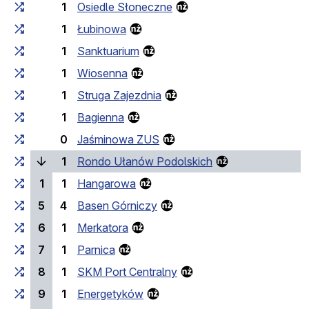
1
Osiedle Słoneczne
1
Łubinowa
1
Sanktuarium
1
Wiosenna
1
Struga Zajezdnia
1
Bagienna
0
Jaśminowa ZUS
(bieżący przyst
1
Rondo Ułanów Podolskich
1
1
Hangarowa
5
4
Basen Górniczy
6
1
Merkatora
7
1
Parnica
8
1
SKM Port Centralny
9
1
Energetyków