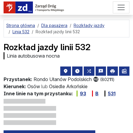
przejdź do treści strony
Strona główna
Dla pasażera
Rozkłady jazdy
Linia 532
Rozkład jazdy linii 532
Rozkład jazdy linii 532
Linia autobusowa nocna
lokalizacja przystanku na mapie
najbliższe odjazdy z tego 
wszystkie linie zat
zgłoś przysta
drukuj
lin
Przystanek:
Rondo Ułanów Podolskich
(802
11
)
Kierunek:
Osów
lub
Osiedle Arkońskie
Inne linie na tym przystanku:
93
B
531