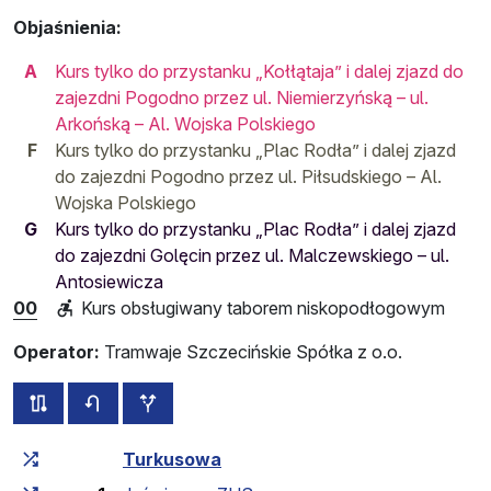
Objaśnienia:
A
Kurs tylko do przystanku „Kołłątaja” i dalej zjazd do
zajezdni Pogodno przez ul. Niemierzyńską – ul.
Arkońską – Al. Wojska Polskiego
F
Kurs tylko do przystanku „Plac Rodła” i dalej zjazd
do zajezdni Pogodno przez ul. Piłsudskiego – Al.
Wojska Polskiego
G
Kurs tylko do przystanku „Plac Rodła” i dalej zjazd
do zajezdni Golęcin przez ul. Malczewskiego – ul.
Antosiewicza
00
Kurs obsługiwany taborem niskopodłogowym
Operator:
Tramwaje Szczecińskie Spółka z o.o.
wszystkie trasy tej linii
rozkład jazdy dla przeciwnego kierunku
przystanki dodatkowe
Czas przejazdu narastająco
Czas przejazdu między 
Turkusowa