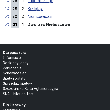
26
1
Lubomirskiego
28
2
Kołłątaja
30
2
Niemcewicza
(przystanek końcow
31
1
Dworzec Niebuszewo
Dla pasażera
Informacje
Rozkłady jazdy
Zakłócenia
Schematy sieci
Bilety i opłaty
Sprzedaż biletów
Szczecińska Karta Aglomeracyjna
SKA – bilet on-line
Dla kierowcy
Informacje