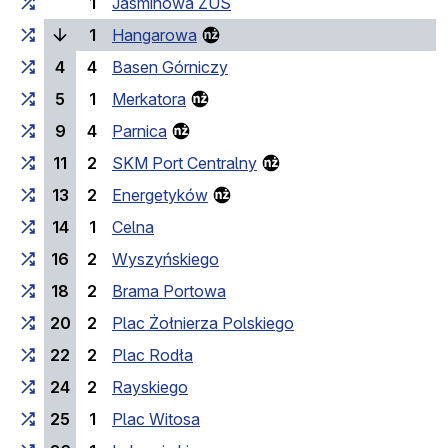
1
Jaśminowa ZUS
(bieżący przystanek)
1
Hangarowa
4
4
Basen Górniczy
5
1
Merkatora
9
4
Parnica
11
2
SKM Port Centralny
13
2
Energetyków
14
1
Celna
16
2
Wyszyńskiego
18
2
Brama Portowa
20
2
Plac Żołnierza Polskiego
22
2
Plac Rodła
24
2
Rayskiego
25
1
Plac Witosa