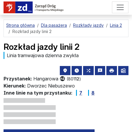
przejdź do treści strony
Strona główna
Dla pasażera
Rozkłady jazdy
Linia 2
Rozkład jazdy linii 2
Rozkład jazdy linii 2
Linia tramwajowa dzienna zwykła
lokalizacja przystanku na mapie
najbliższe odjazdy z tego 
wszystkie linie zat
zgłoś przysta
drukuj
lin
Przystanek:
Hangarowa
(801
12
)
Kierunek:
Dworzec Niebuszewo
Inne linie na tym przystanku:
7
8