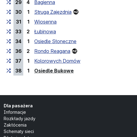
29
4
Bagienna
30
1
Struga Zajezdnia
31
1
Wiosenna
33
2
Łubinowa
34
1
Osiedle Słoneczne
36
2
Rondo Reagana
37
1
Kolorowych Domów
(przystanek końcowy)
38
1
Osiedle Bukowe
Dla pasażera
Informacje
Rozkłady jazdy
Zakłócenia
Schematy sieci