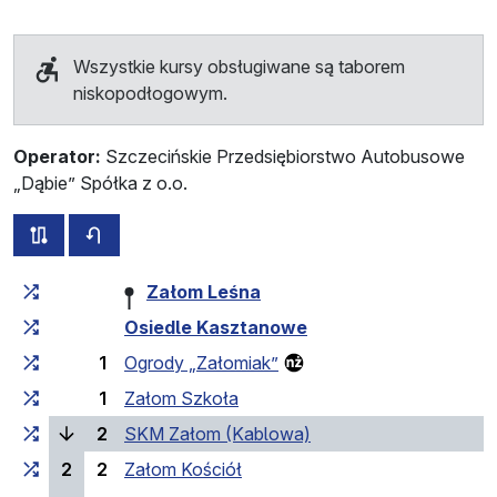
Wszystkie kursy obsługiwane są taborem
niskopodłogowym.
Operator:
Szczecińskie Przedsiębiorstwo Autobusowe
„Dąbie” Spółka z o.o.
wszystkie trasy tej linii
rozkład jazdy dla przeciwnego kierunku
Czas przejazdu narastająco
Czas przejazdu między 
Załom Leśna
Osiedle Kasztanowe
1
Ogrody „Załomiak”
1
Załom Szkoła
(bieżący przystanek)
2
SKM Załom (Kablowa)
2
2
Załom Kościół