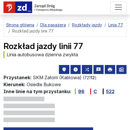
przejdź do treści strony
Strona główna
Dla pasażera
Rozkłady jazdy
Linia 77
Rozkład jazdy linii 77
Rozkład jazdy linii 77
Linia autobusowa dzienna zwykła
lokalizacja przystanku na mapie
najbliższe odjazdy z tego 
wszystkie linie zat
zgłoś przysta
drukuj
lin
Przystanek:
SKM Załom (Kablowa)
(721
12
)
Kierunek:
Osiedle Bukowe
Inne linie na tym przystanku:
96
C
522