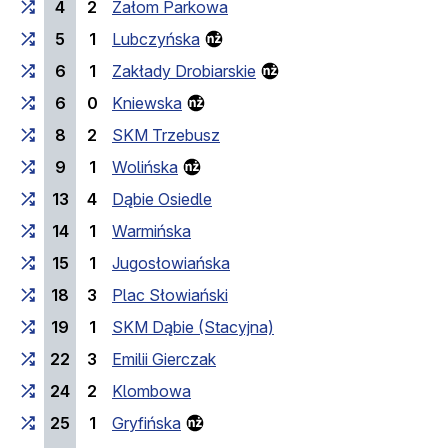
4
2
Załom Parkowa
5
1
Lubczyńska
6
1
Zakłady Drobiarskie
6
0
Kniewska
8
2
SKM Trzebusz
9
1
Wolińska
13
4
Dąbie Osiedle
14
1
Warmińska
15
1
Jugosłowiańska
18
3
Plac Słowiański
19
1
SKM Dąbie (Stacyjna)
22
3
Emilii Gierczak
24
2
Klombowa
25
1
Gryfińska